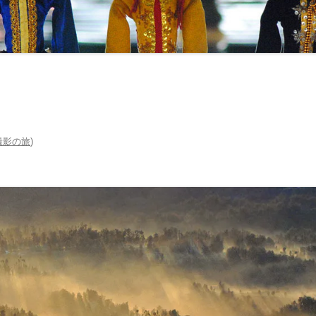
マナーとタブー ‐ 服装・たば
・お酒 ‐
交通機関・行き方
交通機関
電気・通信・インターネット
行き方
環境
お金のこと ‐ 通貨・両替・チ
撮影の旅
)
プ ‐
社会のこと ‐ 言語・物価・宗
 ‐
お土産