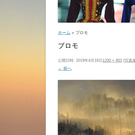
ゴルフ
こ
ホーム
»
ブロモ
ブロモ
公開日時:
2019年4月18日
1200 × 803
(
写真
ッ
← 前へ
教