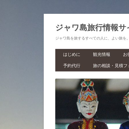
ジャワ島旅行情報サ
ジャワ島を旅するすべての人に、よい旅を
はじめに
観光情報
お
予約代行
旅の相談・見積フ
航空券・鉄道切符
旅
ラーマーヤナ舞踊ショー・ワ
ヤンクリ・イベント・マラソ
生
ン
スパ・マッサージ
お