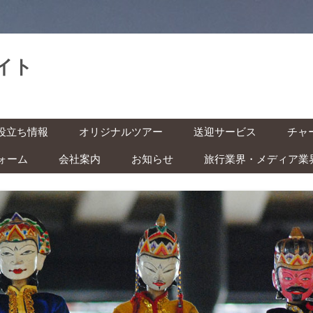
イト
。
コ
役立ち情報
オリジナルツアー
送迎サービス
チャ
ン
テ
ン
ォーム
会社案内
お知らせ
旅行業界・メディア業
基本情報
空港送迎
車チ
ツ
へ
レン
ス
インドネシアの祝日・イベン
キ
の準備 ‐ ビザ・気候・時差 ‐
駅送迎
ッ
ト カレンダー
プ
バイ
安全な旅のために ‐ 治安・衛
都市間送迎
ー付
ITAS(KITAS)をお持ちの方へ
 ‐
学生の方へ
快適な旅のために ‐ トイレ・
風呂・虫対策 ‐
子ども連れの方へ