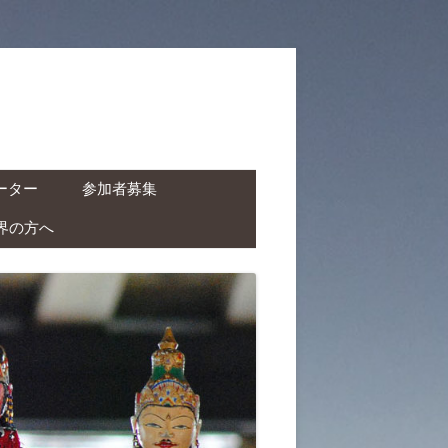
ーター
参加者募集
界の方へ
ャーター ( ドライバー付
タカー )
クチャーター ( ドライバ
レンタルバイク )