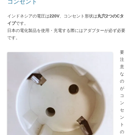
コンセント
インドネシアの電圧は
220V
、コンセント形状は
丸穴2つのCタ
イプ
です。
日本の電化製品を使用・充電する際にはアダプターが必ず必要
です。
要
注
意
な
の
が
コ
ン
セ
ン
ト
の