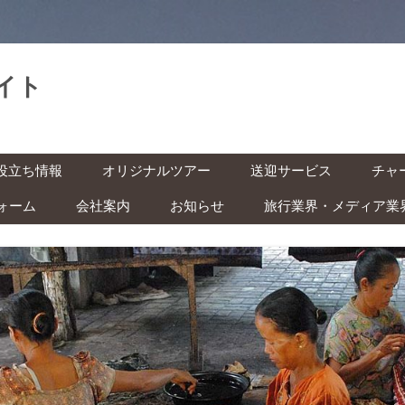
イト
。
コ
役立ち情報
オリジナルツアー
送迎サービス
チャ
ン
テ
ン
ォーム
会社案内
お知らせ
旅行業界・メディア業
基本情報
空港送迎
車チ
ツ
へ
レン
ス
インドネシアの祝日・イベン
キ
の準備 ‐ ビザ・気候・時差 ‐
駅送迎
ッ
ト カレンダー
プ
バイ
安全な旅のために ‐ 治安・衛
都市間送迎
ー付
ITAS(KITAS)をお持ちの方へ
 ‐
学生の方へ
快適な旅のために ‐ トイレ・
風呂・虫対策 ‐
子ども連れの方へ