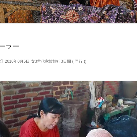
マナーとタブー ‐ 服装・たば
・お酒 ‐
交通機関・行き方
交通機関
電気・通信・インターネット
行き方
ーラー
環境
お金のこと ‐ 通貨・両替・チ
】2018年8月5日 女3世代家族旅行3日間 ( 同行 )
)
プ ‐
社会のこと ‐ 言語・物価・宗
 ‐
お土産