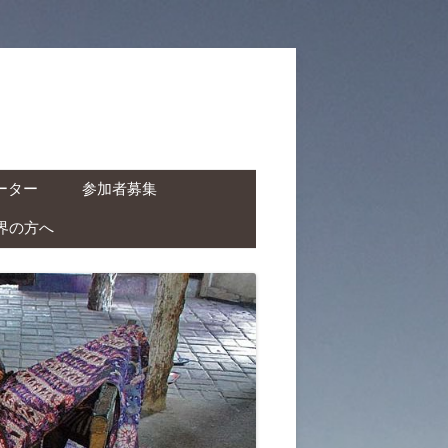
ーター
参加者募集
界の方へ
ャーター ( ドライバー付
タカー )
クチャーター ( ドライバ
レンタルバイク )