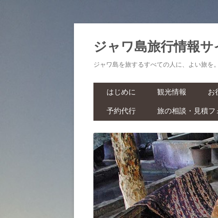
ジャワ島旅行情報サ
ジャワ島を旅するすべての人に、よい旅を
はじめに
観光情報
お
予約代行
旅の相談・見積フ
航空券・鉄道切符
旅
ラーマーヤナ舞踊ショー・ワ
ヤンクリ・イベント・マラソ
生
ン
スパ・マッサージ
お