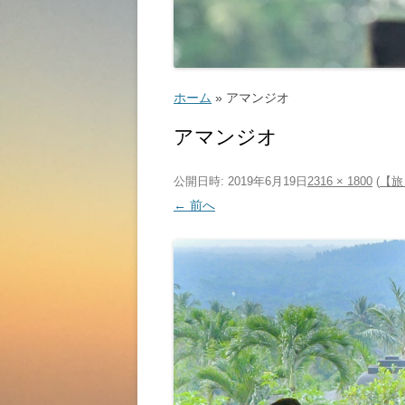
ゴルフ
こ
ホーム
»
アマンジオ
アマンジオ
公開日時:
2019年6月19日
2316 × 1800
(
【旅
ッ
← 前へ
教