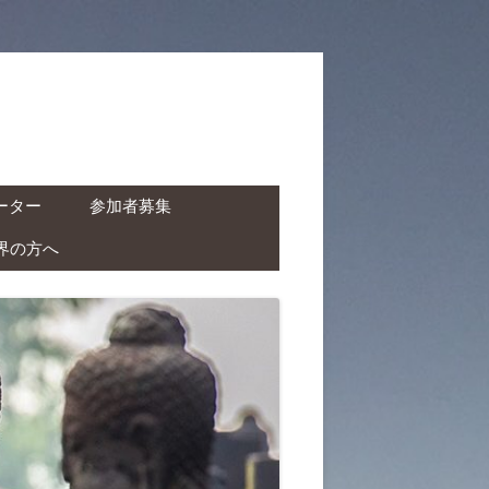
ーター
参加者募集
界の方へ
ャーター ( ドライバー付
タカー )
クチャーター ( ドライバ
レンタルバイク )