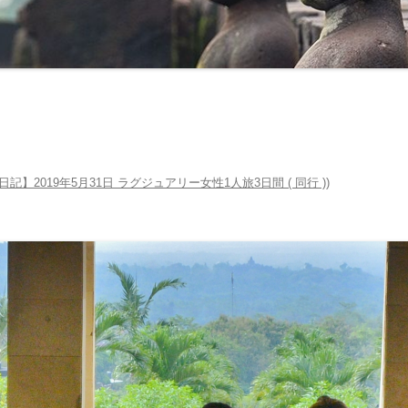
マナーとタブー ‐ 服装・たば
・お酒 ‐
交通機関・行き方
交通機関
電気・通信・インターネット
行き方
環境
お金のこと ‐ 通貨・両替・チ
日記】2019年5月31日 ラグジュアリー女性1人旅3日間 ( 同行 )
)
プ ‐
社会のこと ‐ 言語・物価・宗
 ‐
お土産