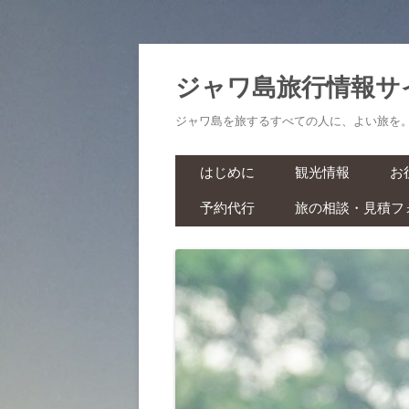
ジャワ島旅行情報サ
ジャワ島を旅するすべての人に、よい旅を
はじめに
観光情報
お
予約代行
旅の相談・見積フ
航空券・鉄道切符
旅
ラーマーヤナ舞踊ショー・ワ
ヤンクリ・イベント・マラソ
生
ン
スパ・マッサージ
お