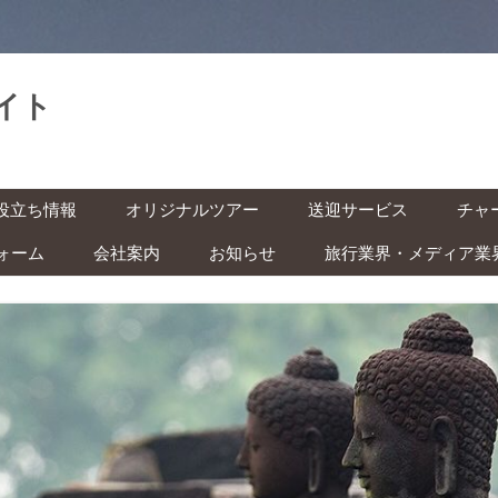
イト
。
コ
役立ち情報
オリジナルツアー
送迎サービス
チャ
ン
テ
ン
ォーム
会社案内
お知らせ
旅行業界・メディア業
基本情報
空港送迎
車チ
ツ
へ
レン
ス
インドネシアの祝日・イベン
キ
の準備 ‐ ビザ・気候・時差 ‐
駅送迎
ッ
ト カレンダー
プ
バイ
安全な旅のために ‐ 治安・衛
都市間送迎
ー付
ITAS(KITAS)をお持ちの方へ
 ‐
学生の方へ
快適な旅のために ‐ トイレ・
風呂・虫対策 ‐
子ども連れの方へ