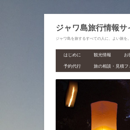
ジャワ島旅行情報サ
ジャワ島を旅するすべての人に、よい旅を
はじめに
観光情報
お
予約代行
旅の相談・見積フ
航空券・鉄道切符
旅
ラーマーヤナ舞踊ショー・ワ
ヤンクリ・イベント・マラソ
生
ン
スパ・マッサージ
お