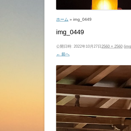
ゴルフ
こ
ホーム
»
img_0449
img_0449
公開日時:
2022年10月27日
2560 × 2560
(
img
← 前へ
ッ
教