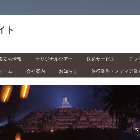
イト
。
コ
役立ち情報
オリジナルツアー
送迎サービス
チャ
ン
テ
ン
ォーム
会社案内
お知らせ
旅行業界・メディア業
基本情報
空港送迎
車チ
ツ
へ
レン
ス
インドネシアの祝日・イベン
キ
の準備 ‐ ビザ・気候・時差 ‐
駅送迎
ッ
ト カレンダー
プ
バイ
安全な旅のために ‐ 治安・衛
都市間送迎
ー付
ITAS(KITAS)をお持ちの方へ
 ‐
学生の方へ
快適な旅のために ‐ トイレ・
風呂・虫対策 ‐
子ども連れの方へ