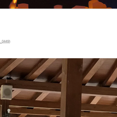
マナーとタブー ‐ 服装・たば
・お酒 ‐
交通機関・行き方
交通機関
電気・通信・インターネット
行き方
環境
_0449
)
お金のこと ‐ 通貨・両替・チ
プ ‐
社会のこと ‐ 言語・物価・宗
 ‐
お土産