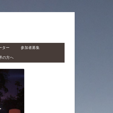
ーター
参加者募集
界の方へ
ャーター ( ドライバー付
タカー )
クチャーター ( ドライバ
レンタルバイク )