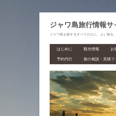
ジャワ島旅行情報サ
ジャワ島を旅するすべての人に、よい旅を
はじめに
観光情報
お
予約代行
旅の相談・見積フ
航空券・鉄道切符
旅
ラーマーヤナ舞踊ショー・ワ
ヤンクリ・イベント・マラソ
生
ン
スパ・マッサージ
お