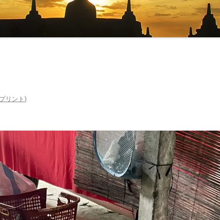
マナーとタブー ‐ 服装・たば
・お酒 ‐
交通機関・行き方
交通機関
電気・通信・インターネット
行き方
環境
お金のこと ‐ 通貨・両替・チ
プリント
)
プ ‐
社会のこと ‐ 言語・物価・宗
 ‐
お土産