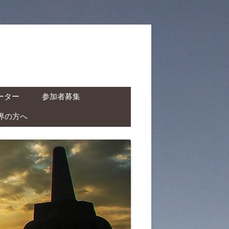
ーター
参加者募集
界の方へ
ャーター ( ドライバー付
タカー )
クチャーター ( ドライバ
レンタルバイク )