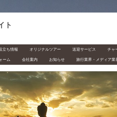
イト
。
コ
役立ち情報
オリジナルツアー
送迎サービス
チャ
ン
テ
ン
ォーム
会社案内
お知らせ
旅行業界・メディア業
基本情報
空港送迎
車チ
ツ
へ
レン
ス
インドネシアの祝日・イベン
キ
の準備 ‐ ビザ・気候・時差 ‐
駅送迎
ッ
ト カレンダー
プ
バイ
安全な旅のために ‐ 治安・衛
都市間送迎
ー付
ITAS(KITAS)をお持ちの方へ
 ‐
学生の方へ
快適な旅のために ‐ トイレ・
風呂・虫対策 ‐
子ども連れの方へ