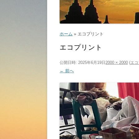
ゴルフ
こ
ホーム
»
エコプリント
エコプリント
公開日時:
2025年6月19日
2000 × 2000
(
エコ
ッ
← 前へ
教