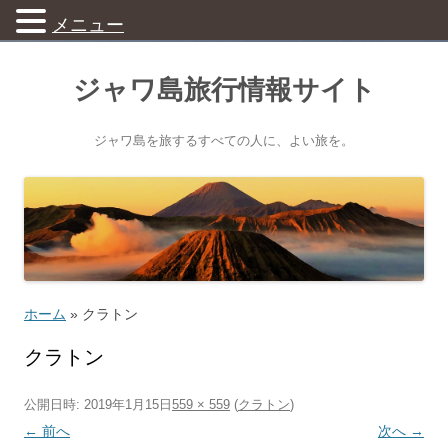
メニュー
ジャワ島旅行情報サイト
ジャワ島を旅するすべての人に、よい旅を。
ホーム
»
クラトン
クラトン
公開日時:
2019年1月15日
559 × 559
(
クラトン
)
← 前へ
次へ →