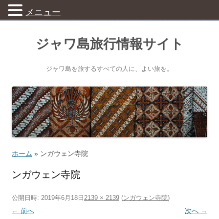
メニュー
ジャワ島旅行情報サイト
ジャワ島を旅するすべての人に、よい旅を。
ホーム
»
ンガウェン寺院
ンガウェン寺院
公開日時:
2019年6月18日
2139 × 2139
(
ンガウェン寺院
)
← 前へ
次へ →