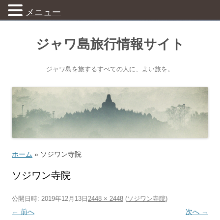
メニュー
ジャワ島旅行情報サイト
ジャワ島を旅するすべての人に、よい旅を。
ホーム
»
ソジワン寺院
ソジワン寺院
公開日時:
2019年12月13日
2448 × 2448
(
ソジワン寺院
)
← 前へ
次へ →