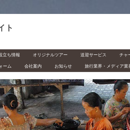
イト
。
コ
役立ち情報
オリジナルツアー
送迎サービス
チャ
ン
テ
ン
ォーム
会社案内
お知らせ
旅行業界・メディア業
基本情報
空港送迎
車チ
ツ
へ
レン
ス
インドネシアの祝日・イベン
キ
の準備 ‐ ビザ・気候・時差 ‐
駅送迎
ッ
ト カレンダー
プ
バイ
安全な旅のために ‐ 治安・衛
都市間送迎
ー付
ITAS(KITAS)をお持ちの方へ
 ‐
学生の方へ
快適な旅のために ‐ トイレ・
風呂・虫対策 ‐
子ども連れの方へ