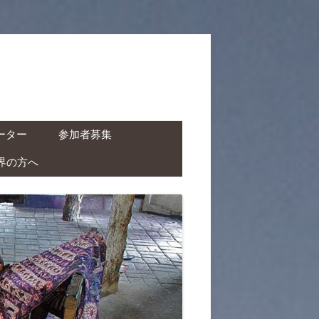
ーター
参加者募集
界の方へ
ャーター ( ドライバー付
タカー )
クチャーター ( ドライバ
レンタルバイク )