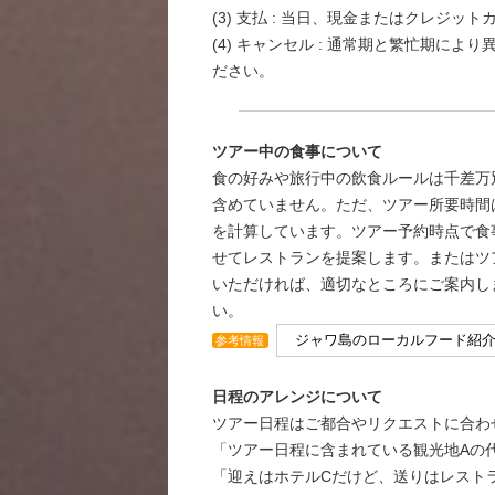
(3) 支払 : 当日、現金またはクレジット
(4) キャンセル : 通常期と繁忙期により
ださい。
ツアー中の食事について
食の好みや旅行中の飲食ルールは千差万
含めていません。ただ、ツアー所要時間
を計算しています。ツアー予約時点で食
せてレストランを提案します。またはツ
いただければ、適切なところにご案内し
い。
ジャワ島のローカルフード紹
参考情報
日程のアレンジについて
ツアー日程はご都合やリクエストに合わ
「ツアー日程に含まれている観光地Aの
「迎えはホテルCだけど、送りはレスト