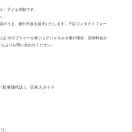
人・子ども同額です。
い。
相談のうえ、旅行代金を提示いたします。下記コンタクトフォー
たは ボロブドゥール発ジョグジャカルタ着の場合、追加料金が
ームよりお問い合わせください。
。
・駐車場代込 )、日本人ガイド
より。