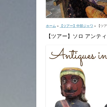
ゴルフ
こ
ホーム
»
【ツアー】中部ジャワ
»
【ツア
【ツアー】ソロ アンテ
ッ
教