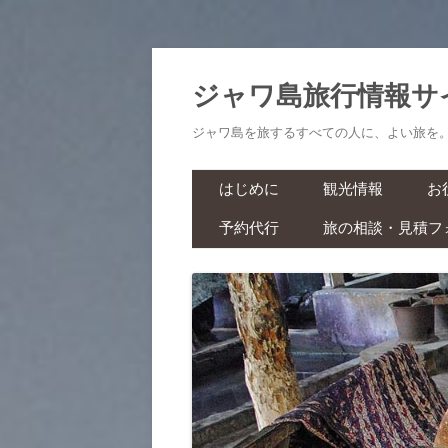
ジャワ島旅行情報サ
ジャワ島を旅するすべての人に、よい旅を
はじめに
観光情報
お
予約代行
旅の相談・見積フ
航空券・鉄道切符
旅
ラーマーヤナ舞踊ショー・ワ
ヤンクリ・イベント・マラソ
生
ン
スパ・マッサージ
お