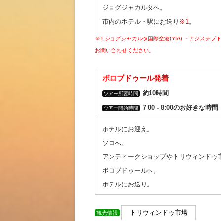
ジョグジャカルタへ。
市内のホテル・駅にお送り
※1
。
※1 ジョグジャカルタ国際空港(YIA) ・アジスチ
お問い合わせください。
ボロブドゥール発着
約10時間
ツアー所要時間
7:00 ‐ 8:00のお好きな時間
ツアー開始時間
ホテルにお迎え。
ソロへ。
アンティークショップやトリウィンドゥ
ボロブドゥールへ。
ホテルにお送り。
トリウィンドゥ市場
観光情報