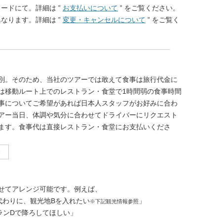
カードにて。詳細は ”
お支払いについて
” をご覧ください。
異なります。詳細は ”
変更・キャンセルについて
” をご覧く
別。そのため、当社のツアーでは敢えて食事は旅行代金に
は移動ルート上でのレストラン・食堂で1時間弱の食事時間
事についてご希望があれば日本人スタッフがお好みに合わ
アー当日、体調や気分に合わせてドライバーにリクエスト
ます。食事代は直接レストラン・食堂にお支払いくださ
介
せてアレンジ可能です。例えば、
代わりに、観光地Bを入れたい
」
※下記観光情報参照
ランDで降ろしてほしい」