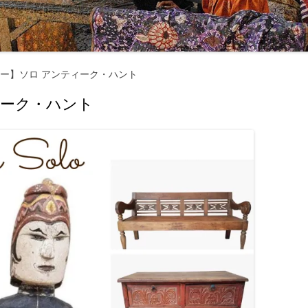
マナーとタブー ‐ 服装・たば
・お酒 ‐
交通機関・行き方
交通機関
ー】ソロ アンティーク・ハント
電気・通信・インターネット
行き方
ィーク・ハント
環境
お金のこと ‐ 通貨・両替・チ
プ ‐
社会のこと ‐ 言語・物価・宗
 ‐
お土産