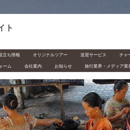
イト
。
コ
役立ち情報
オリジナルツアー
送迎サービス
チャ
ン
テ
ン
ォーム
会社案内
お知らせ
旅行業界・メディア業
基本情報
空港送迎
車チ
ツ
へ
レン
ス
インドネシアの祝日・イベン
キ
の準備 ‐ ビザ・気候・時差 ‐
駅送迎
ッ
ト カレンダー
プ
バイ
安全な旅のために ‐ 治安・衛
都市間送迎
ー付
ITAS(KITAS)をお持ちの方へ
 ‐
学生の方へ
快適な旅のために ‐ トイレ・
風呂・虫対策 ‐
子ども連れの方へ