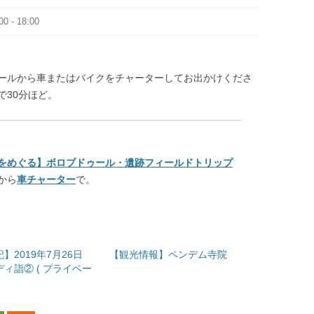
00 ‐ 18:00
ールから車またはバイクをチャーターしてお出かけくださ
で30分ほど。
をめぐる】ボロブドゥール・遺跡フィールドトリップ
から
車チャーター
で。
】2019年7月26日
【観光情報】ペンデム寺院
ィ詣② ( プライベー