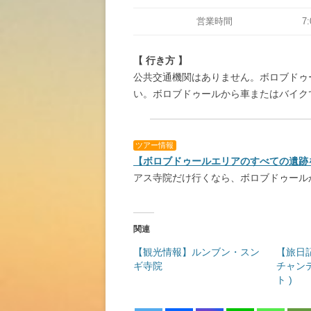
営業時間
7:
【 行き方 】
公共交通機関はありません。ボロブドゥ
い。ボロブドゥールから車またはバイク
ー
ツアー情報
【ボロブドゥールエリアのすべての遺跡
アス寺院だけ行くなら、ボロブドゥール
関連
【観光情報】ルンブン・スン
【旅日記
ギ寺院
チャンデ
ト )