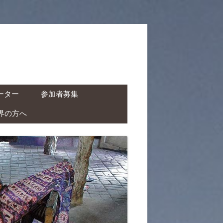
ーター
参加者募集
界の方へ
ャーター ( ドライバー付
タカー )
クチャーター ( ドライバ
レンタルバイク )