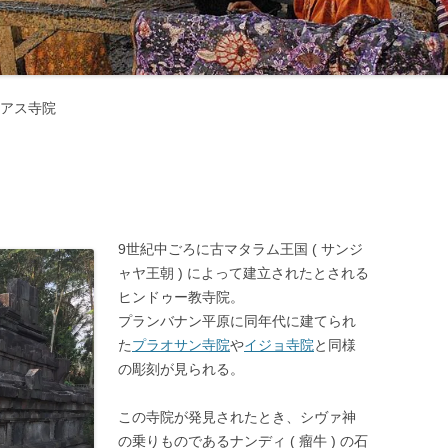
マナーとタブー ‐ 服装・たば
・お酒 ‐
交通機関・行き方
交通機関
アス寺院
電気・通信・インターネット
行き方
環境
お金のこと ‐ 通貨・両替・チ
プ ‐
9世紀中ごろに古マタラム王国 ( サンジ
社会のこと ‐ 言語・物価・宗
ャヤ王朝 ) によって建立されたとされる
 ‐
ヒンドゥー教寺院。
プランバナン平原に同年代に建てられ
お土産
た
プラオサン寺院
や
イジョ寺院
と同様
の彫刻が見られる。
この寺院が発見されたとき、シヴァ神
の乗りものであるナンディ ( 瘤牛 ) の石