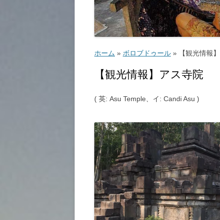
ゴルフ
こ
ホーム
»
ボロブドゥール
»
【観光情報】
【観光情報】アス寺院
( 英: Asu Temple、イ: Candi Asu )
ッ
教