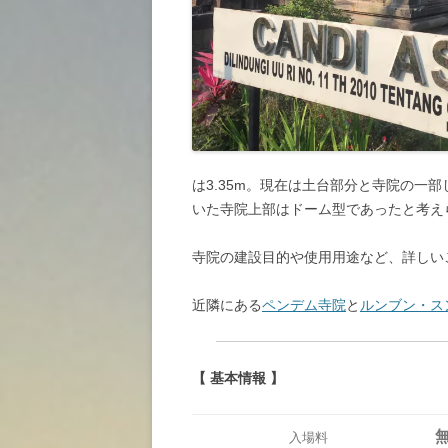
は3.35m。現在は土台部分と寺院の一
いた寺院上部はドーム型であったと考え
寺院の建設目的や使用用途など、詳しい
近隣にある
ペンデム寺院
と
ルンブン・ス
【 基本情報 】
入場料