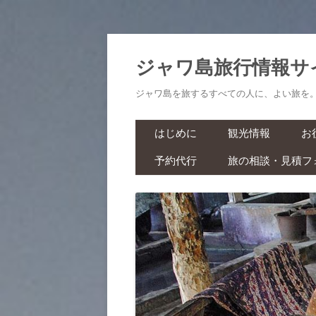
ジャワ島旅行情報サ
ジャワ島を旅するすべての人に、よい旅を
はじめに
観光情報
お
予約代行
旅の相談・見積フ
航空券・鉄道切符
旅
ラーマーヤナ舞踊ショー・ワ
ヤンクリ・イベント・マラソ
生
ン
スパ・マッサージ
お