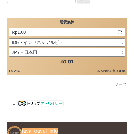
索:
ソース
java_travel_info