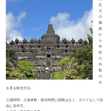
足
元
の
園
庭
か
ら
寺
院
の
外
観
の
み
を見る観光方法。
入場時間・入場者数・観光時間に制限はなく、ガイドなしで自
由に見学可。