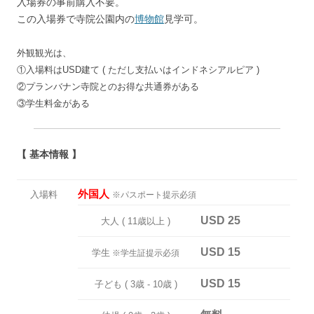
入場券の事前購入不要。
この入場券で寺院公園内の
博物館
見学可。
外観観光は、
①入場料はUSD建て ( ただし支払いはインドネシアルピア )
②プランバナン寺院とのお得な共通券がある
③学生料金がある
【 基本情報 】
外国人
入場料
※パスポート提示必須
USD 25
大人 ( 11歳以上 )
USD 15
学生
※学生証提示必須
USD 15
子ども ( 3歳 ‐ 10歳 )