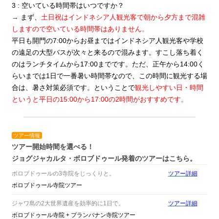
3 : 空いている時間帯はいつですか？
→
まず、
土日祝はインドネシア人観光客で朝から夕方まで混雑
しますので空いている時間帯はありません。
平日も開門の7:00からお昼まではインドネシア人観光客や学校
の遠足の大型バスが次々と来るので混みます。すこし落ち着く
のはランチタイムから17:00までです。ただ、正午から14:00く
らいまでは1日で一番暑い時間帯なので、この時間に観光する場
合は、暑さ対策必須です。ということで
観光しやすい日・時間
というと平日の15:00から17:00の2時間がおすすめです。
ー
ツアー情報
ツアー開始時間を選べる！
ジョグジャカルタ・ボロブドゥール発着のツアーはこちら。
ボロブドゥールの3寺院をじっくりと。
ツアー詳細
ボロブドゥール寺院ツアー
ジャワ島の2大世界遺産を効率的に1日で。
ツアー詳細
ボロブドゥール寺院 + プランバナン寺院ツアー