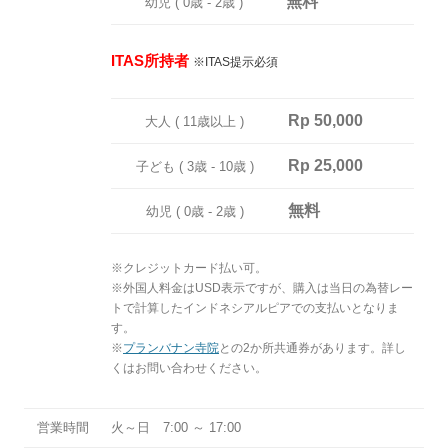
無料
幼児 ( 0歳 ‐ 2歳 )
ITAS所持者
※ITAS提示必須
Rp 50,000
大人 ( 11歳以上 )
Rp 25,000
子ども ( 3歳 ‐ 10歳 )
無料
幼児 ( 0歳 ‐ 2歳 )
※クレジットカード払い可。
※外国人料金はUSD表示ですが、購入は当日の為替レー
トで計算したインドネシアルピアでの支払いとなりま
す。
※
プランバナン寺院
との2か所共通券があります。詳し
くはお問い合わせください。
営業時間
火～日 7:00 ～ 17:00