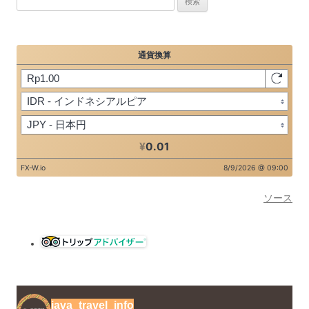
索:
ソース
java_travel_info