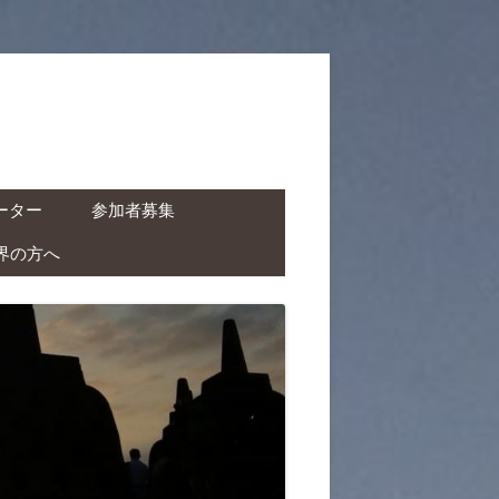
ーター
参加者募集
界の方へ
ャーター ( ドライバー付
タカー )
クチャーター ( ドライバ
レンタルバイク )