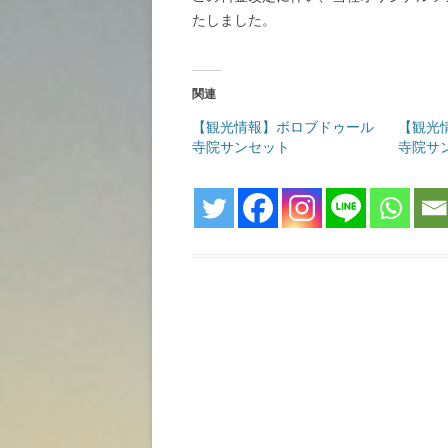
たしました。
関連
【観光情報】ボロブドゥール
【観光
寺院サンセット
寺院サ