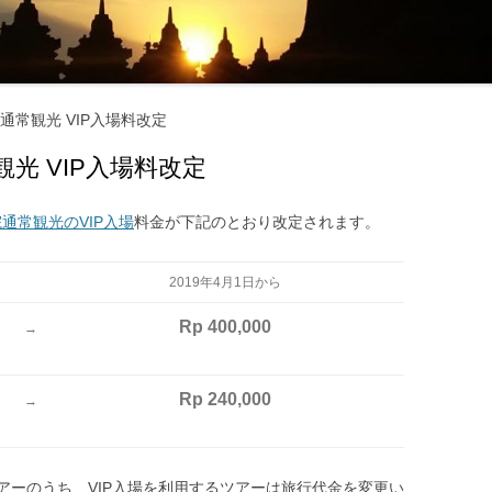
マナーとタブー ‐ 服装・たば
・お酒 ‐
交通機関・行き方
交通機関
常観光 VIP入場料改定
電気・通信・インターネット
行き方
光 VIP入場料改定
環境
お金のこと ‐ 通貨・両替・チ
通常観光のVIP入場
料金が下記のとおり改定されます。
プ ‐
2019年4月1日から
社会のこと ‐ 言語・物価・宗
Rp 400,000
 ‐
→
お土産
Rp 240,000
→
アーのうち、VIP入場を利用するツアーは旅行代金を変更い