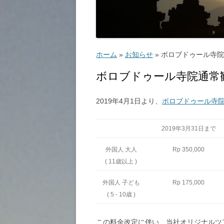
ゴルフ
こ
ホーム
»
お知らせ
»
ボロブドゥール寺院通
ボロブドゥール寺院通常観
2019年4月1日より、
ボロブドゥール寺院
ッ
2019年3月31日まで
教
外国人 大人
Rp 350,000
( 11歳以上 )
外国人 子ども
Rp 175,000
( 5 ‐ 10歳 )
この料金改定に伴い、当社オリジナルツ