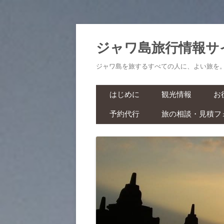
ジャワ島旅行情報サ
ジャワ島を旅するすべての人に、よい旅を
はじめに
観光情報
お
予約代行
旅の相談・見積フ
航空券・鉄道切符
旅
ラーマーヤナ舞踊ショー・ワ
ヤンクリ・イベント・マラソ
生
ン
スパ・マッサージ
お