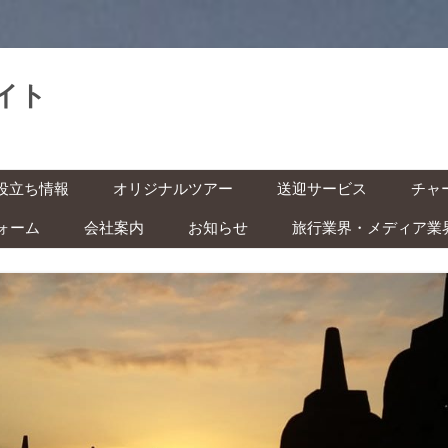
イト
。
コ
役立ち情報
オリジナルツアー
送迎サービス
チャ
ン
テ
ン
ォーム
会社案内
お知らせ
旅行業界・メディア業
基本情報
空港送迎
車チ
ツ
へ
レン
ス
インドネシアの祝日・イベン
キ
の準備 ‐ ビザ・気候・時差 ‐
駅送迎
ッ
ト カレンダー
プ
バイ
安全な旅のために ‐ 治安・衛
都市間送迎
ー付
ITAS(KITAS)をお持ちの方へ
 ‐
学生の方へ
快適な旅のために ‐ トイレ・
風呂・虫対策 ‐
子ども連れの方へ