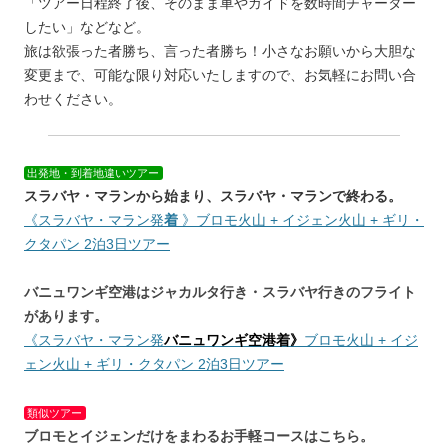
「ツアー日程終了後、そのまま車やガイドを数時間チャーター
したい」などなど。
旅は欲張った者勝ち、言った者勝ち！小さなお願いから大胆な
変更まで、可能な限り対応いたしますので、お気軽にお問い合
わせください。
出発地・到着地違いツアー
スラバヤ・マランから始まり、スラバヤ・マランで終わる。
《スラバヤ・マラン発
着
》ブロモ火山 + イジェン火山 + ギリ・
クタパン 2泊3日ツアー
バニュワンギ空港はジャカルタ行き・スラバヤ行きのフライト
があります。
《スラバヤ・マラン発
バニュワンギ空港着》
ブロモ火山 + イジ
ェン火山 + ギリ・クタパン 2泊3日ツアー
類似ツアー
ブロモとイジェンだけをまわるお手軽コースはこちら。