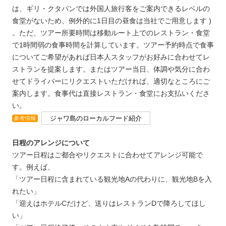
は、ギリ・クタパンでは外国人旅行客をご案内できるレベルの
食堂がないため、例外的に1日目の昼食は当社でご用意します )
。ただ、ツアー所要時間は移動ルート上でのレストラン・食堂
で1時間弱の食事時間を計算しています。ツアー予約時点で食事
についてご希望があれば日本人スタッフがお好みに合わせてレ
ストランを提案します。またはツアー当日、体調や気分に合わ
せてドライバーにリクエストいただければ、適切なところにご
案内します。食事代は直接レストラン・食堂にお支払いくださ
い。
ジャワ島のローカルフード紹介
参考情報
日程のアレンジについて
ツアー日程はご都合やリクエストに合わせてアレンジ可能で
す。例えば、
「ツアー日程に含まれている観光地Aの代わりに、観光地Bを入
れたい」
「迎えはホテルCだけど、送りはレストランDで降ろしてほし
い」