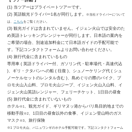
【 ツアー詳細 】
(1) 当ツアーはプライベートツアーです。
(2) 英語観光ドライバー1名が同行します。
※当社ドライバーについて
は、
こちら
をご覧ください。
(3) 観光ガイドは含まれていません。イジェン火山では安全のた
め英語トレッキングレンジャーが同行します。日本語の案内を
ご希望の場合、別途追加料金にて日本語ガイドの手配可能で
す。下記コンタクトフォームよりお問い合わせください。
(4) 旅行代金に含まれているもの
専用車 ( 英語ドライバー付、ガソリン代・駐車場代・高速代込
)、ギリ・クタパンへの船 ( 往復 )、シュノーケリング代 ( シュ
ノーケルセットのレンタル含む )、島めぐりの際のバイク、ブ
ロモ火山入山料、ブロモ火山ジープ、イジェン火山入山料、イ
ジェン火山英語レンジャー、フェリーチケット、1日目の昼食
(5) 旅行代金に含まれていないもの
ホテル
、観光ガイド、ギリマヌッ港からバリ島目的地までの
※1
移動手段
、1日目の昼食以外の食事、イジェン登山時のガス
※2
マスク
、旅行保険
※3
※1 ブロモ火山、バニュワンギのホテル手配可能です。下記コンタクトフォーム