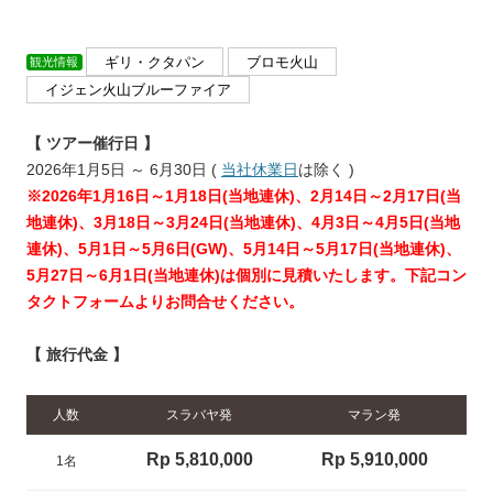
ギリ・クタパン
ブロモ火山
観光情報
イジェン火山ブルーファイア
ーーー
【 ツアー催行日 】
2026年1月5日 ～ 6月30日 (
当社休業日
は除く )
※2026年1月16日～1月18日(当地連休)、2月14日～2月17日(当
地連休)、3月18日～3月24日(当地連休)、4月3日～4月5日(当地
連休)、5月1日～5月6日(GW)、5月14日～5月17日(当地連休)、
5月27日～6月1日(当地連休)は個別に見積いたします。下記コン
タクトフォームよりお問合せください。
【 旅行代金 】
人数
スラバヤ発
マ
ラン発
Rp 5,810,000
Rp 5,910,000
1名