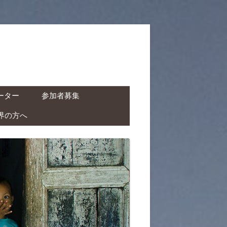
ーター
参加者募集
界の方へ
ャーター ( ドライバー付
タカー )
クチャーター ( ドライバ
レンタルバイク )