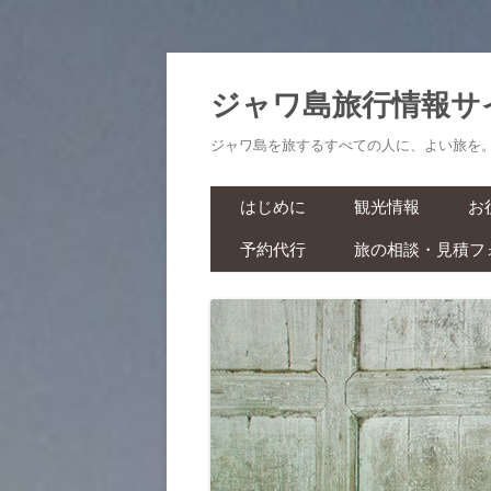
ジャワ島旅行情報サ
ジャワ島を旅するすべての人に、よい旅を
はじめに
観光情報
お
予約代行
旅の相談・見積フ
航空券・鉄道切符
旅
ラーマーヤナ舞踊ショー・ワ
ヤンクリ・イベント・マラソ
生
ン
スパ・マッサージ
お