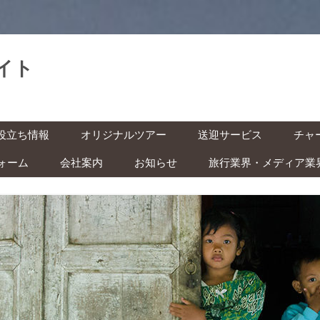
イト
。
コ
役立ち情報
オリジナルツアー
送迎サービス
チャ
ン
テ
ン
ォーム
会社案内
お知らせ
旅行業界・メディア業
基本情報
空港送迎
車チ
ツ
へ
レン
ス
インドネシアの祝日・イベン
キ
の準備 ‐ ビザ・気候・時差 ‐
駅送迎
ッ
ト カレンダー
プ
バイ
安全な旅のために ‐ 治安・衛
都市間送迎
ー付
ITAS(KITAS)をお持ちの方へ
 ‐
学生の方へ
快適な旅のために ‐ トイレ・
風呂・虫対策 ‐
子ども連れの方へ