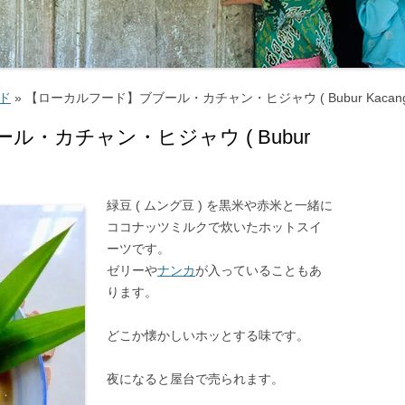
マナーとタブー ‐ 服装・たば
・お酒 ‐
交通機関・行き方
交通機関
ード
»
【ローカルフード】ブブール・カチャン・ヒジャウ ( Bubur Kacang Hi
電気・通信・インターネット
行き方
・カチャン・ヒジャウ ( Bubur
環境
お金のこと ‐ 通貨・両替・チ
プ ‐
緑豆 ( ムング豆 ) を黒米や赤米と一緒に
ココナッツミルクで炊いたホットスイ
社会のこと ‐ 言語・物価・宗
ーツです。
 ‐
ゼリーや
ナンカ
が入っていることもあ
ります。
お土産
どこか懐かしいホッとする味です。
夜になると屋台で売られます。