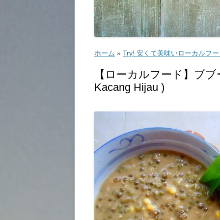
ゴルフ
こ
ホーム
»
Try! 安くて美味いローカルフ
【ローカルフード】ブブール
Kacang Hijau )
ッ
教