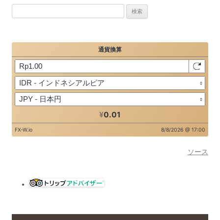
検
索:
ソース