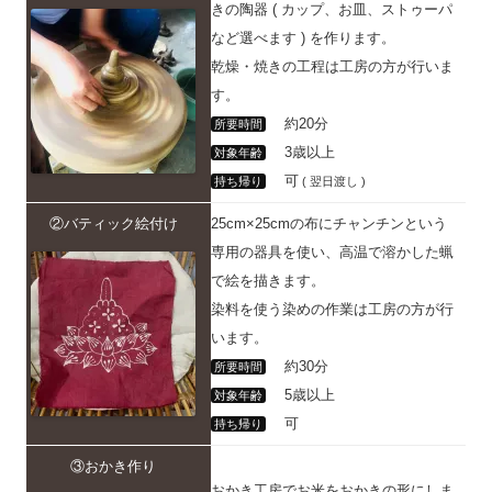
きの陶器 ( カップ、お皿、ストゥーパ
など選べます ) を作ります。
乾燥・焼きの工程は工房の方が行いま
す。
約20分
所要時間
3歳以上
対象年齢
可
持ち帰り
( 翌日渡し )
②バティック絵付け
25cm×25cmの布にチャンチンという
専用の器具を使い、高温で溶かした蝋
で絵を描きます。
染料を使う染めの作業は工房の方が行
います。
約30分
所要時間
5歳以上
対象年齢
可
持ち帰り
③おかき作り
おかき工房でお米をおかきの形にしま