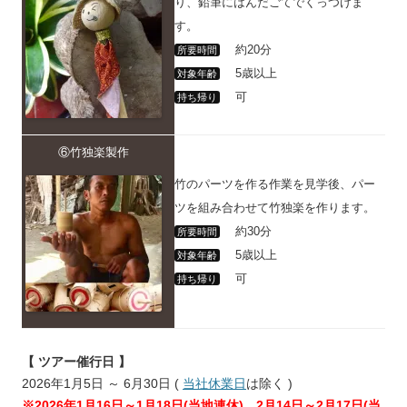
り、鉛筆にはんだごてでくっつけま
す。
約20分
所要時間
5歳以上
対象年齢
可
持ち帰り
⑥竹独楽製作
竹のパーツを作る作業を見学後、パー
ツを組み合わせて竹独楽を作ります。
約30分
所要時間
5歳以上
対象年齢
可
持ち帰り
【 ツアー催行日 】
2026年1月5日 ～ 6月30日 (
当社休業日
は除く )
※2026年1月16日～1月18日(当地連休)、2月14日～2月17日(当