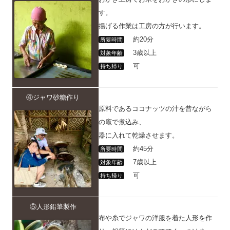
す。
揚げる作業は工房の方が行います。
約20分
所要時間
3歳以上
対象年齢
可
持ち帰り
④ジャワ砂糖作り
原料であるココナッツの汁を昔ながら
の竈で煮込み、
器に入れて乾燥させます。
約45分
所要時間
7歳以上
対象年齢
可
持ち帰り
⑤人形鉛筆製作
布や糸でジャワの洋服を着た人形を作