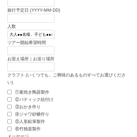
旅行予定日 (YYYY-MM-DD)
人数
ツアー開始希望時間
お迎え場所｜お送り場所
クラフト (いくつでも。ご興味のあるものすべてお選びくださ
い)
①素焼き陶器製作
②バティック絵付け
③おかき作り
④ジャワ砂糖作り
⑤人形鉛筆製作
⑥竹独楽製作
メッセージ