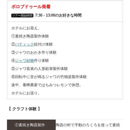
ボロブドゥール発着
7:30 ‐ 13:00のお好きな時間
ツアー開始時間
ホテルにお迎え。
①素焼き陶器製作体験
②
バティック
絵付け体験
③ジャワのおかき作り体験
④
ジャワ砂糖
作り体験
⑤ジャワ装束の人形鉛筆製作体験
⑥回転中に音が鳴るジャワの竹独楽製作体験
途中、養蜂農家ではちみつレモンで休憩。
ホテルにお送り。
【 クラフト体験 】
①素焼き陶器製作
陶器の村で手動のろくろを使って素焼