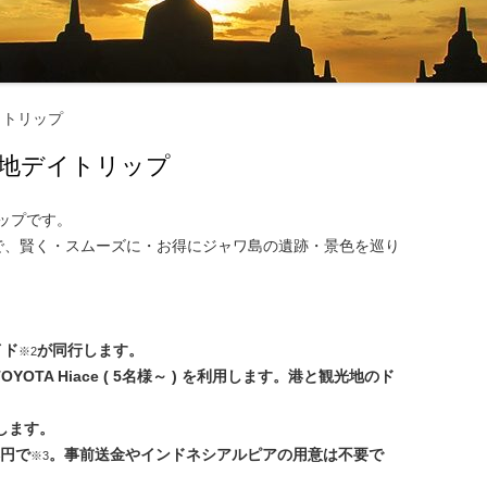
マナーとタブー ‐ 服装・たば
・お酒 ‐
交通機関・行き方
交通機関
イトリップ
電気・通信・インターネット
行き方
港地デイトリップ
環境
お金のこと ‐ 通貨・両替・チ
ップです。
で、賢く・スムーズに・お得にジャワ島の遺跡・景色を巡り
プ ‐
社会のこと ‐ 言語・物価・宗
 ‐
イド
が同行します。
※2
お土産
)、TOYOTA Hiace ( 5名様～ ) を利用します。港と観光地のド
します。
本円で
。事前送金やインドネシアルピアの用意は不要で
※3