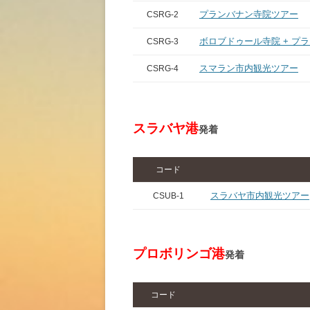
プランバナン寺院ツアー
CSRG-2
ボロブドゥール寺院 + プ
CSRG-3
スマラン市内観光ツアー
CSRG-4
スラバヤ港
発着
コード
スラバヤ市内観光ツアー
CSUB-1
プロボリンゴ港
発着
コード