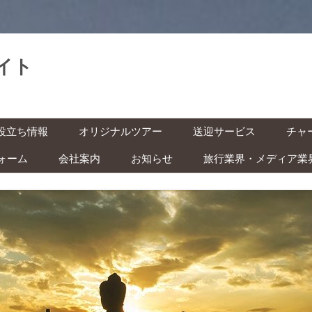
イト
。
コ
役立ち情報
オリジナルツアー
送迎サービス
チャ
ン
テ
ン
ォーム
会社案内
お知らせ
旅行業界・メディア業
基本情報
空港送迎
車チ
ツ
へ
レン
ス
インドネシアの祝日・イベン
キ
の準備 ‐ ビザ・気候・時差 ‐
駅送迎
ッ
ト カレンダー
プ
バイ
安全な旅のために ‐ 治安・衛
都市間送迎
ー付
ITAS(KITAS)をお持ちの方へ
 ‐
学生の方へ
快適な旅のために ‐ トイレ・
風呂・虫対策 ‐
子ども連れの方へ