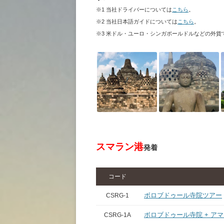
※1 当社ドライバーについては
こちら
。
※2 当社日本語ガイドについては
こちら
。
※3 米ドル・ユーロ・シンガポールドルなどの外
スマラン港
発着
コード
ボロブドゥール寺院ツアー
CSRG-1
ボロブドゥール寺院 + ア
CSRG-1A