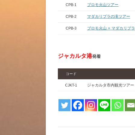
ブロモ火山ツアー
CPB-1
マダカリプラの滝ツアー
CPB-2
ブロモ火山 + マダカリプ
CPB-3
ジャカルタ港
発着
コード
ジャカルタ市内観光ツアー
CJKT-1