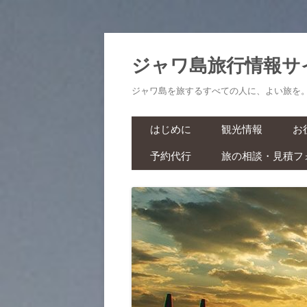
ジャワ島旅行情報サ
ジャワ島を旅するすべての人に、よい旅を
はじめに
観光情報
お
予約代行
旅の相談・見積フ
航空券・鉄道切符
旅
ラーマーヤナ舞踊ショー・ワ
ヤンクリ・イベント・マラソ
生
ン
スパ・マッサージ
お