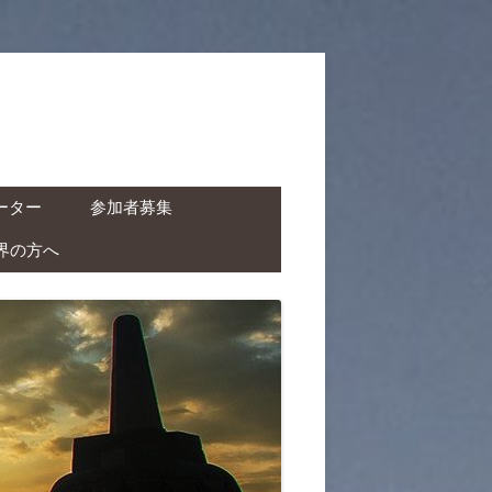
ーター
参加者募集
界の方へ
ャーター ( ドライバー付
タカー )
クチャーター ( ドライバ
レンタルバイク )