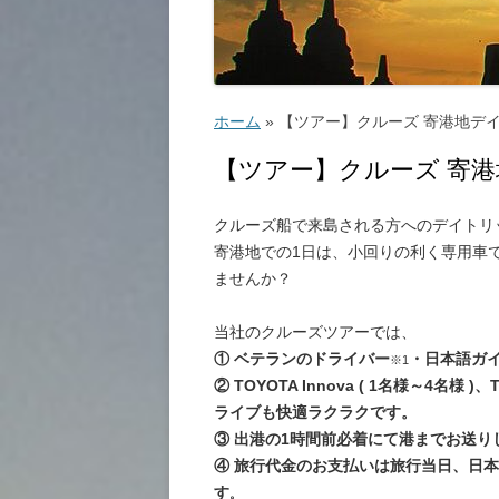
ゴルフ
こ
ホーム
»
【ツアー】クルーズ 寄港地デ
【ツアー】クルーズ 寄
クルーズ船で来島される方へのデイトリ
寄港地での1日は、小回りの利く専用車
ッ
ませんか？
教
当社のクルーズツアーでは、
① ベテランのドライバー
・日本語ガ
※1
② TOYOTA Innova ( 1名様～4名様 
ライブも快適ラクラクです。
③ 出港の1時間前必着にて港までお送り
④ 旅行代金のお支払いは旅行当日、日
す
。