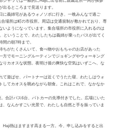
ジャワでは一般的にHajiに出る前に親戚近所一同が挨拶
が出るところまで見送ります。
日に義姉宅があるウォノソボに行き、一晩みんなで過ご
集合場所は町の市役所。周辺は交通規制が敷かれており、専
ないようになっています。集合場所の市役所に入れるのは
み。ということで、わたしたちは義姉が乗ったバスが出てく
時間の朝7時まで。
待ちがたくさんいて、食べ物やおもちゃのお店があった
一方でモーニングルーティンでジョギングやウォーキング
なりカオスな状態。夜明け後の爽快な空気はいずこへ、な
。
れて遊ばせ、パートナーは近くでうたた寝、わたしはウォ
トしてカオスを眺めながら朝食。これはこれで、なかなか
発。合計バス6台、パトカーの先導付きでした。広場にいた
は、なんかすごい光景で、わたしも自然と手を振っていま
Haji熱はますます高まる一方。今、申し込みをすると出