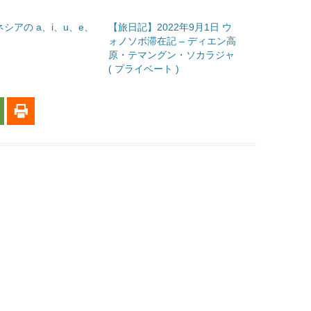
シアの a、i、u、e、
【旅日記】2022年9月1日 ウ
ォノソボ滞在記 – ディエン高
原・テマングン・ソカラジャ
( プライベート )