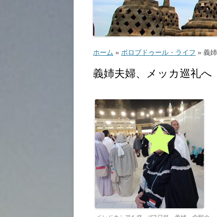
ゴルフ
こ
ホーム
»
ボロブドゥール・ライフ
»
義姉
義姉夫婦、メッカ巡礼へ
ッ
教