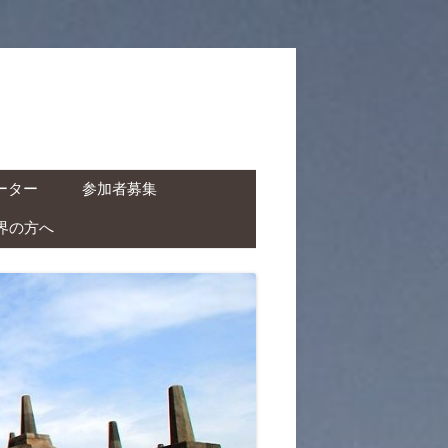
ーター
参加者募集
界の方へ
ャーター ( ドライバー付
タカー )
クチャーター ( ドライバ
レンタルバイク )