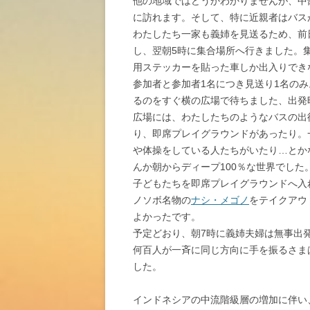
他の地域ではどうかわかりませんが、中部
に訪れます。そして、特に近親者はバス
わたしたち一家も義姉を見送るため、前
し、翌朝5時に集合場所へ行きました。
用ステッカーを貼った車しか出入りでき
参加者と参加者1名につき見送り1名の
るのをすぐ横の広場で待ちました、出発
広場には、わたしたちのようなバスの出
り、即席プレイグラウンドがあったり。
や体操をしている人たちがいたり…とか
んか朝からディープ100％な世界でした
子どもたちを即席プレイグラウンドへ入
ノソボ名物の
ナシ・メゴノ
をテイクアウ
よかったです。
予定どおり、朝7時に義姉夫婦は無事出
何百人が一斉に同じ方向に手を振るさま
した。
インドネシアの中流階級層の増加に伴い、