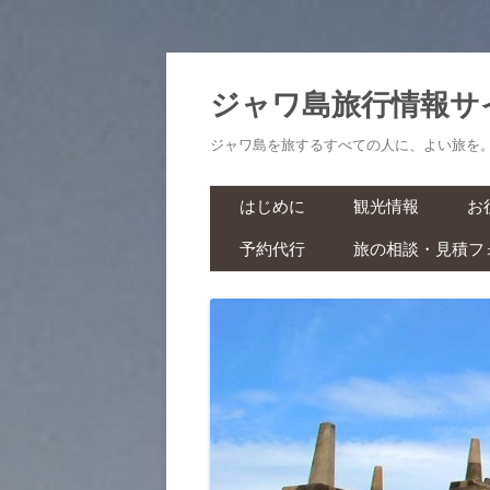
ジャワ島旅行情報サ
ジャワ島を旅するすべての人に、よい旅を
はじめに
観光情報
お
予約代行
旅の相談・見積フ
航空券・鉄道切符
旅
ラーマーヤナ舞踊ショー・ワ
ヤンクリ・イベント・マラソ
生
ン
スパ・マッサージ
お