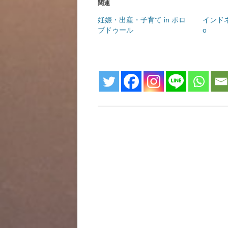
関連
妊娠・出産・子育て in ボロ
インドネ
ブドゥール
o