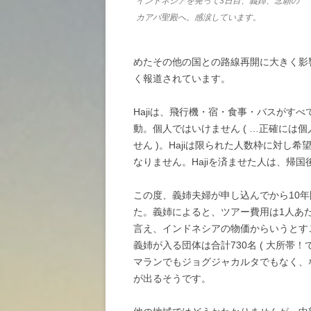
インドネシアを発って3日目、義姉、念願の
カアバ聖殿へ。感涙しています。
めたその他の国との路線再開に大きく影響
く報道されています。
Hajiは、飛行機・宿・食事・バスがす
動。個人ではいけません ( …正確には個
せん )。Hajiは限られた人数枠に対
なりません。Hajiを済ませた人は、帰国後
この度、義姉夫婦が申し込んでから10年
た。義姉によると、ツアー費用は1人あ
言え、インドネシアの物価からいうとす
義姉が入る団体は合計730名 ( 大所帯
マランでもジョグジャカルタでもなく、
が出るそうです。