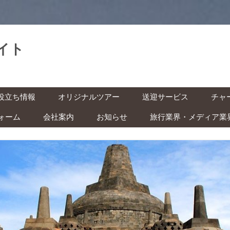
イト
。
コ
役立ち情報
オリジナルツアー
送迎サービス
チャ
ン
テ
ン
ォーム
会社案内
お知らせ
旅行業界・メディア業
基本情報
空港送迎
車チ
ツ
へ
レン
ス
インドネシアの祝日・イベン
キ
の準備 ‐ ビザ・気候・時差 ‐
駅送迎
ッ
ト カレンダー
プ
バイ
安全な旅のために ‐ 治安・衛
都市間送迎
ー付
ITAS(KITAS)をお持ちの方へ
 ‐
学生の方へ
快適な旅のために ‐ トイレ・
風呂・虫対策 ‐
子ども連れの方へ