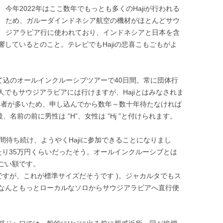
今年2022年はここ数年でもっとも多くのHajiが行われる
ため、ガルーダインドネシア航空の機材がほとんどサウ
ジアラビア行に使われており、インドネシアと日本を含
しているとのこと。テレビでもHajiの悲喜こもごもがよ
べて込のオールインクルーシブツアーで40日間。常に団体行
人でもサウジアラビアには行けますが、Hajiとはみなされま
し希望者が多いため、申し込んでから数年～数十年待たなければ
、名前の前に男性は ”H”、女性は ”Hj ”と付けられます。
間待ち続け、ようやくHajiに参加できることになりまし
たり35万円くらいだったそう。オールインクルーシブとは
ごい額です。
！ですが、これが標準サイズだそうです )。ジャカルタでもス
なんともっとローカルなソロからサウジアラビアへ直行便