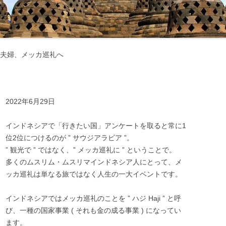
マナーとタブー ‐ 服装・たば
・お酒 ‐
交通機関・行き方
交通機関
夫婦、メッカ巡礼へ
電気・通信・インターネット
行き方
環境
お金のこと ‐ 通貨・両替・チ
2022年6月29日
プ ‐
インドネシアで「行きたい国」アンケートを取ると常に1
社会のこと ‐ 言語・物価・宗
位2位につけるのが ” サウジアラビア ”。
 ‐
” 観光で ” ではなく、” メッカ巡礼に ” ということで。
多くのムスリム・ムスリマインドネシア人にとって、メ
お土産
ッカ巡礼は単なる旅ではなく人生の一大イベントです。
インドネシアではメッカ巡礼のことを ” ハジ Haji ” と呼
び、一種の国家事業 ( それも金の成る事業 ) になってい
ます。