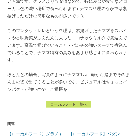
いる魚です。グラメよりも安価なので、特に屋台や食堂などロ
ーカル色の濃い場所で食べられます ( ナマズ料理のなかでは素
揚げしただけの簡単なものが多いです )。
このマングッ・レレという料理は、素揚げしたナマズをスパイ
スや香味野菜がふんだんに入ったココナッツミルクで煮込んで
います。高温で揚げていること・パンチの強いスープで煮込ん
でいることで、ナマズ特有の臭みをあまり感じずに食べられま
す。
ほとんどの場合、写真のようにナマズ1匹、頭から尾までそのま
んまの姿で出てくることが多いです。ビジュアルはちょっとイ
ンパクトが強いので、ご覚悟を。
ローカルフード一覧へ
関連
【ローカルフード】グラメ (
【ローカルフード】パダン