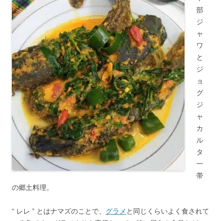
部
ジ
ャ
ワ
と
ジ
ョ
グ
ジ
ャ
カ
ル
タ
一
帯
の郷土料理。
“ レレ ” とはナマズのことで、
グラメ
と同じくらいよく食されて