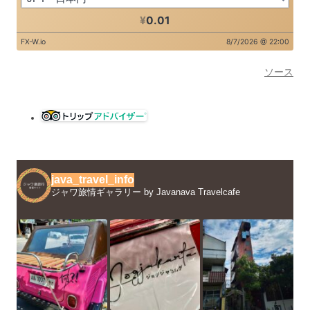
ソース
java_travel_info
ジャワ旅情ギャラリー by Javanava Travelcafe