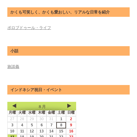
かくも可笑しく、かくも愛おしい、リアルな日常を紹介
ボロブドゥール・ライフ
小話
旅談義
インドネシア祝日・イベント
８月
月曜
火曜
水曜
木曜
金曜
土曜
日曜
27
28
29
30
31
1
2
3
4
5
6
7
8
9
10
11
12
13
14
15
16