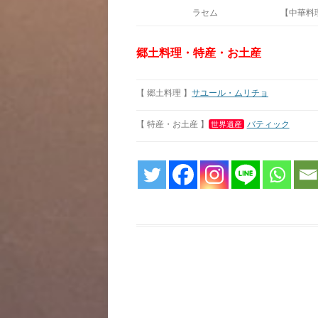
ラセム
【中華料理】
郷土料理・特産・お土産
【 郷土料理 】
サユール・ムリチョ
【 特産・お土産 】
バティック
世界遺産