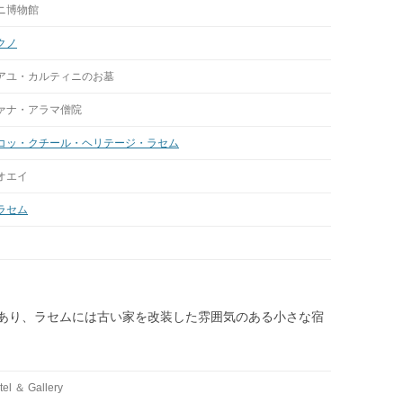
ニ博物館
クノ
アユ・カルティニのお墓
ァナ・アラマ僧院
コッ・クチール・ヘリテージ・ラセム
オエイ
ラセム
あり、ラセムには古い家を改装した雰囲気のある小さな宿
tel ＆ Gallery