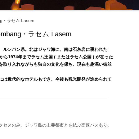
マナーとタブー ‐ 服装・たば
・お酒 ‐
・ラセム Lasem
交通機関・行き方
交通機関
bang・ラセム Lasem
電気・通信・インターネット
行き方
環境
、ルンバン県。北はジャワ海に、南は石灰岩に覆われた
1974年までラセム王国 ( またはラセム公国 ) が在った
お金のこと ‐ 通貨・両替・チ
を取り入れながらも独自の文化を保ち、現在も趣深い街並
プ ‐
には近代的なホテルもでき、今後も観光開発が進められて
社会のこと ‐ 言語・物価・宗
 ‐
お土産
クセスのみ。ジャワ島の主要都市とを結ぶ高速バスあり。