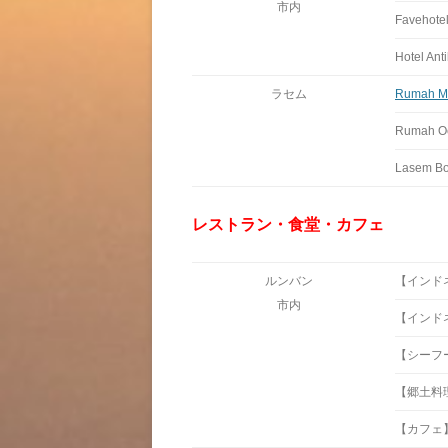
市内
Favehote
Hotel Ant
ラセム
Rumah Me
Rumah O
Lasem Bo
レストラン・食堂・カフェ
ルンバン
【インドネシ
市内
【インドネシ
【シーフード
【郷土料理】W
【カフェ】