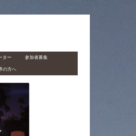
ーター
参加者募集
界の方へ
ャーター ( ドライバー付
タカー )
クチャーター ( ドライバ
レンタルバイク )