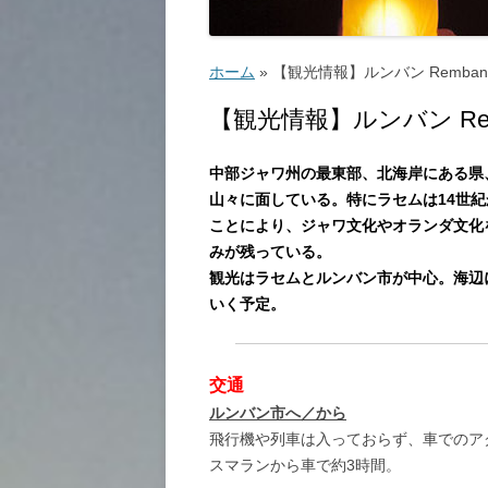
ゴルフ
こ
ホーム
»
【観光情報】ルンバン Rembang
【観光情報】ルンバン Rem
中部ジャワ州の最東部、北海岸にある県
山々に面している。特にラセムは14世紀から
ことにより、ジャワ文化やオランダ文化
ッ
みが残っている。
観光はラセムとルンバン市が中心。海辺
いく予定。
教
交通
ルンバン市へ／から
飛行機や列車は入っておらず、車でのア
スマランから車で約3時間。