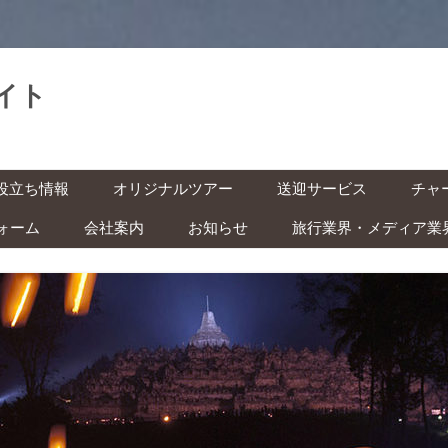
イト
。
コ
役立ち情報
オリジナルツアー
送迎サービス
チャ
ン
テ
ン
ォーム
会社案内
お知らせ
旅行業界・メディア業
基本情報
空港送迎
車チ
ツ
へ
レン
ス
インドネシアの祝日・イベン
キ
の準備 ‐ ビザ・気候・時差 ‐
駅送迎
ッ
ト カレンダー
プ
バイ
安全な旅のために ‐ 治安・衛
都市間送迎
ー付
ITAS(KITAS)をお持ちの方へ
 ‐
学生の方へ
快適な旅のために ‐ トイレ・
風呂・虫対策 ‐
子ども連れの方へ