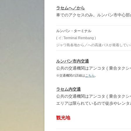
ラセムへ／から
車でのアクセスのみ。ルンバン市中心部
ルンバン・ターミナル
( イ: Terminal Rembang )
ジャワ島各地から／への高速バスが発着してい
ルンバン市内交通
公共の交通機関はアンコタ ( 乗合タクシ
※交通機関の詳細は
こちら
。
ラセム内交通
公共の交通機関はアンコタ ( 乗合タクシ
エリアは限られているので徒歩やレンタ
観光地