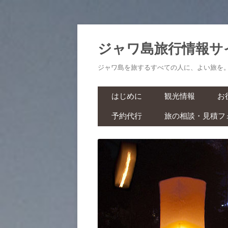
ジャワ島旅行情報サ
ジャワ島を旅するすべての人に、よい旅を
はじめに
観光情報
お
予約代行
旅の相談・見積フ
航空券・鉄道切符
旅
ラーマーヤナ舞踊ショー・ワ
ヤンクリ・イベント・マラソ
生
ン
スパ・マッサージ
お