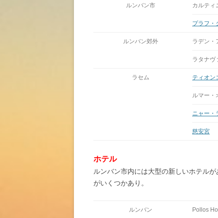
ルンバン市
カルティ
プラフ・
ルンバン郊外
ラデン・
ラタナヴ
ラセム
ティオン
ルマー・
ニャー・
慈安宮
ホテル
ルンバン市内には大型の新しいホテルが
がいくつかあり。
ルンバン
Pollos Ho