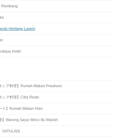
l Rembang
ika
rah Heritage Lasem
ei
utique Hotel
ア料理】Rumah Makan Praukuno
ア料理】Citra Resto
】Rumah Makan Hien
arung Sayur Mrico Bu Warsih
SATULAGI