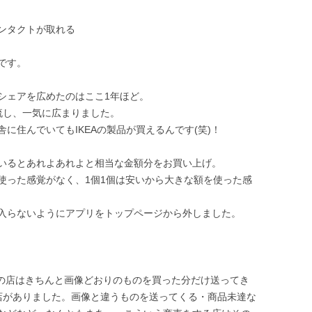
ンタクトが取れる
です。
シェアを広めたのはここ1年ほど。
的に流し、一気に広まりました。
に住んでいてもIKEAの製品が買えるんです(笑)！
いるとあれよあれよと相当な金額分をお買い上げ。
使った感覚がなく、1個1個は安いから大きな額を使った感
入らないようにアプリをトップページから外しました。
どの店はきちんと画像どおりのものを買った分だけ送ってき
店がありました。画像と違うものを送ってくる・商品未達な