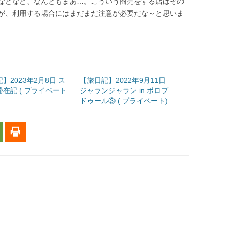
などなど、なんともまあ…。こういう商売をする店はその
が、利用する場合にはまだまだ注意が必要だな～と思いま
】2023年2月8日 ス
【旅日記】2022年9月11日
在記 ( プライベート
ジャランジャラン in ボロブ
ドゥール③ ( プライベート)