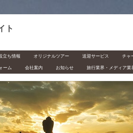
イト
。
コ
役立ち情報
オリジナルツアー
送迎サービス
チャ
ン
テ
ン
ォーム
会社案内
お知らせ
旅行業界・メディア業
基本情報
空港送迎
車チ
ツ
へ
レン
ス
インドネシアの祝日・イベン
キ
の準備 ‐ ビザ・気候・時差 ‐
駅送迎
ッ
ト カレンダー
プ
バイ
安全な旅のために ‐ 治安・衛
都市間送迎
ー付
ITAS(KITAS)をお持ちの方へ
 ‐
学生の方へ
快適な旅のために ‐ トイレ・
風呂・虫対策 ‐
子ども連れの方へ