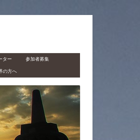
ーター
参加者募集
界の方へ
ャーター ( ドライバー付
タカー )
クチャーター ( ドライバ
レンタルバイク )