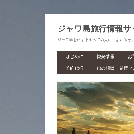
ジャワ島旅行情報サ
ジャワ島を旅するすべての人に、よい旅を
はじめに
観光情報
お
予約代行
旅の相談・見積フ
航空券・鉄道切符
旅
ラーマーヤナ舞踊ショー・ワ
ヤンクリ・イベント・マラソ
生
ン
スパ・マッサージ
お