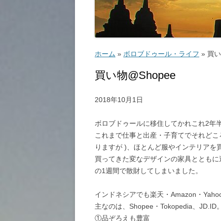
ゴルフ
こ
ホーム
»
ボロブドゥール・ライフ
»
買い
買い物@Shopee
2018年10月1日
ッ
ボロブドゥールに移住してかれこれ2年
これまで仕事と出産・子育てでそれどころ
教
りますが )、ほとんど服やインテリア
買ってきた変なデザインの家具とともに
の1週間で散財してしまいました。
インドネシアでも楽天・Amazon・Ya
主なのは、Shopee・Tokopedia、JD.ID
①品ぞろえも豊富