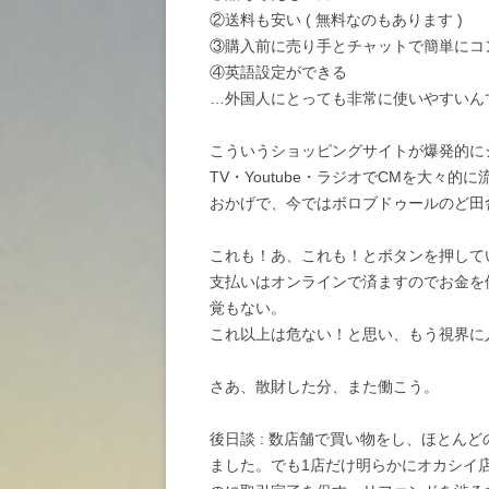
②送料も安い ( 無料なのもあります )
③購入前に売り手とチャットで簡単にコ
④英語設定ができる
…外国人にとっても非常に使いやすいん
こういうショッピングサイトが爆発的に
TV・Youtube・ラジオでCMを大々
おかげで、今ではボロブドゥールのど田舎
これも！あ、これも！とボタンを押して
支払いはオンラインで済ますのでお金を
覚もない。
これ以上は危ない！と思い、もう視界に
さあ、散財した分、また働こう。
後日談 : 数店舗で買い物をし、ほとん
ました。でも1店だけ明らかにオカシイ