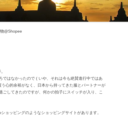
マナーとタブー ‐ 服装・たば
・お酒 ‐
交通機関・行き方
交通機関
物@Shopee
電気・通信・インターネット
行き方
環境
お金のこと ‐ 通貨・両替・チ
プ ‐
半。
社会のこと ‐ 言語・物価・宗
ではなかったので ( いや、それは今も絶賛進行中ではあ
 ‐
を買う心的余裕がなく、日本から持ってきた服とパートナーが
過ごしてきたのですが、何かの拍子にスイッチが入り、こ
お土産
hooショッピングのようなショッピングサイトがあります。
。