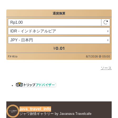
ソース
java_travel_info
ジャワ旅情ギャラリー by Javanava Travelcafe