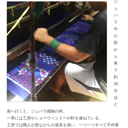
ジ
ュ
パ
ラ
中
心
部
か
ら
車
で
約
30
分
ほ
ど
南へ行くと、ジュパラ織物の村。
一帯には工房やショーウィンドーが軒を連ねている。
工房では職人が昔ながらの道具を使い、一つ一つすべて手作業