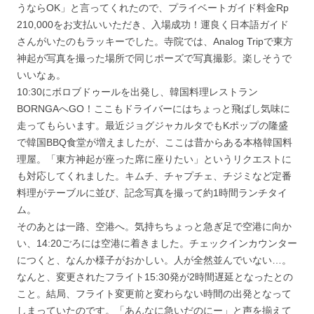
うならOK」と言ってくれたので、プライベートガイド料金Rp
210,000をお支払いいただき、入場成功！運良く日本語ガイド
さんがいたのもラッキーでした。寺院では、Analog Tripで東方
神起が写真を撮った場所で同じポーズで写真撮影。楽しそうで
いいなぁ。
10:30にボロブドゥールを出発し、韓国料理レストラン
BORNGAへGO！ここもドライバーにはちょっと飛ばし気味に
走ってもらいます。最近ジョグジャカルタでもKポップの隆盛
で韓国BBQ食堂が増えましたが、ここは昔からある本格韓国料
理屋。「東方神起が座った席に座りたい」というリクエストに
も対応してくれました。キムチ、チャプチェ、チジミなど定番
料理がテーブルに並び、記念写真を撮って約1時間ランチタイ
ム。
そのあとは一路、空港へ。気持ちちょっと急ぎ足で空港に向か
い、14:20ごろには空港に着きました。チェックインカウンター
につくと、なんか様子がおかしい。人が全然並んでいない…。
なんと、変更されたフライト15:30発が2時間遅延となったとの
こと。結局、フライト変更前と変わらない時間の出発となって
しまっていたのです。「あんなに急いだのにー」と声を揃えて