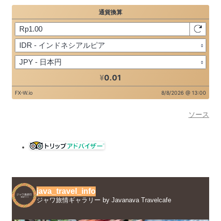
ソース
java_travel_info
ジャワ旅情ギャラリー by Javanava Travelcafe