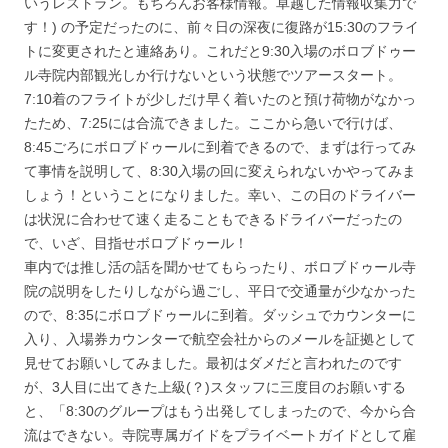
いうレストラン。もちろんお客様情報。卓越した情報収集力で
す！) の予定だったのに、前々日の深夜に復路が15:30のフライ
トに変更されたと連絡あり。これだと9:30入場のボロブドゥー
ル寺院内部観光しか行けないという状態でツアースタート。
7:10着のフライトが少しだけ早く着いたのと預け荷物がなかっ
たため、7:25には合流できました。ここから急いで行けば、
8:45ごろにボロブドゥールに到着できるので、まずは行ってみ
て事情を説明して、8:30入場の回に変えられないかやってみま
しょう！ということになりました。幸い、この日のドライバー
は状況に合わせて速く走ることもできるドライバーだったの
で、いざ、目指せボロブドゥール！
車内では推し活の話を聞かせてもらったり、ボロブドゥール寺
院の説明をしたりしながら過ごし、平日で交通量が少なかった
ので、8:35にボロブドゥールに到着。ダッシュでカウンターに
入り、入場券カウンターで航空会社からのメールを証拠として
見せてお願いしてみました。最初はダメだと言われたのです
が、3人目に出てきた上級(？)スタッフに三度目のお願いする
と、「8:30のグループはもう出発してしまったので、今から合
流はできない。寺院専属ガイドをプライベートガイドとして雇