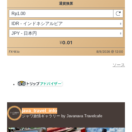
ソース
java_travel_info
ジャワ旅情ギャラリー by Javanava Travelcafe