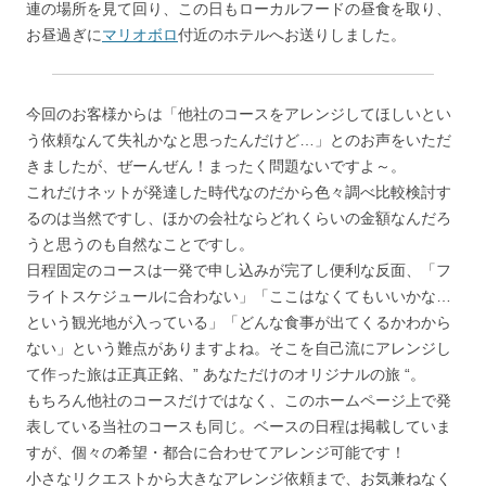
連の場所を見て回り、この日もローカルフードの昼食を取り、
お昼過ぎに
マリオボロ
付近のホテルへお送りしました。
今回のお客様からは「他社のコースをアレンジしてほしいとい
う依頼なんて失礼かなと思ったんだけど…」とのお声をいただ
きましたが、ぜーんぜん！まったく問題ないですよ～。
これだけネットが発達した時代なのだから色々調べ比較検討す
るのは当然ですし、ほかの会社ならどれくらいの金額なんだろ
うと思うのも自然なことですし。
日程固定のコースは一発で申し込みが完了し便利な反面、「フ
ライトスケジュールに合わない」「ここはなくてもいいかな…
という観光地が入っている」「どんな食事が出てくるかわから
ない」という難点がありますよね。そこを自己流にアレンジし
て作った旅は正真正銘、” あなただけのオリジナルの旅 “。
もちろん他社のコースだけではなく、このホームページ上で発
表している当社のコースも同じ。ベースの日程は掲載していま
すが、個々の希望・都合に合わせてアレンジ可能です！
小さなリクエストから大きなアレンジ依頼まで、お気兼ねなく