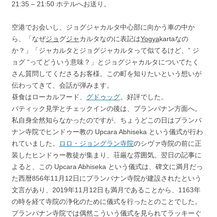
21:35 – 21:50 ホテルへお送り。
空港でお会いし、ジョグジャカルタ中心部に向かう車の中か
ら、「なぜ
ジョ
グ
ジャ
カルタなのに表記は
Yo
g
ya
kartaなの
か？」「ジャカルタとジョグジャカルタって似てるけど、” ジ
ョグ “ってどういう意味？」とジョグジャカルタについてたく
さん質問してくださるお客様。この町を知りたいという想いが
伝わってきて、会話が弾みます。
昼食はローカルフード、
グドゥッグ
。好評でした。
バティック見学とチェックインの後は、プランバナン方面へ。
私自身全然知らなかったのですが、ちょうどこの日はプランバ
ナン寺院でヒンドゥー教の Upcara Abhiseka という儀式が行わ
れていました。
ロロ・ジョングラン寺院
のシヴァ寺院の前に正
装したヒンドゥー教徒が集まり、荘厳な雰囲気。翌日の記事に
よると、この Upcara Abhiseka という儀式は、碑文に満月だっ
た西暦856年11月12日にプランバナン寺院が建設されたという
文言があり、2019年11月12日も満月であることから、1163年
の時を経て寺院の浄化のために儀式を行ったとのことでした。
プランバナン寺院では偶然こういう儀式を見られてラッキーぐ