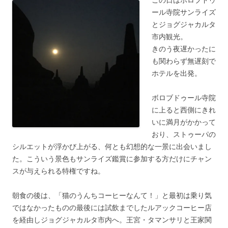
この日はボロブドゥ
ール寺院サンライズ
とジョグジャカルタ
市内観光。
きのう夜遅かったに
も関わらず無遅刻で
ホテルを出発。
ボロブドゥール寺院
に上ると西側にきれ
いに満月がかかって
おり、ストゥーパの
シルエットが浮かび上がる、何とも幻想的な一景に出会いまし
た。こういう景色もサンライズ鑑賞に参加する方だけにチャン
スが与えられる特権ですね。
朝食の後は、「猫のうんちコーヒーなんて！」と最初は乗り気
ではなかったものの最後には試飲までしたルアックコーヒー店
を経由しジョグジャカルタ市内へ。王宮・タマンサリと王家関