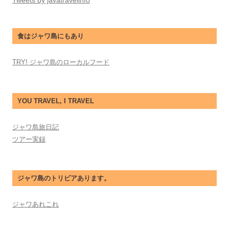
Tweets by javatravelinfo
食はジャワ島にもあり
TRY! ジャワ島のローカルフード
YOU TRAVEL, I TRAVEL
ジャワ島旅日記
ツアー実録
ジャワ島のトリビアあります。
ジャワあれこれ