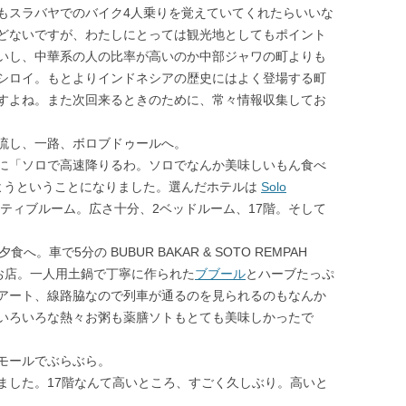
もスラバヤでのバイク4人乗りを覚えていてくれたらいいな
どないですが、わたしにとっては観光地としてもポイント
いし、中華系の人の比率が高いのか中部ジャワの町よりも
シロイ。もとよりインドネシアの歴史にはよく登場する町
すよね。また次回来るときのために、常々情報収集してお
流し、一路、ボロブドゥールへ。
に「ソロで高速降りるわ。ソロでなんか美味しいもん食べ
ようということになりました。選んだホテルは
Solo
ティブルーム。広さ十分、2ベッドルーム、17階。そして
食へ。車で5分の BUBUR BAKAR & SOTO REMPAH
なお店。一人用土鍋で丁寧に作られた
ブブール
とハーブたっぷ
アート、線路脇なので列車が通るのを見られるのもなんか
いろいろな熱々お粥も薬膳ソトもとても美味しかったで
モールでぶらぶら。
ました。17階なんて高いところ、すごく久しぶり。高いと