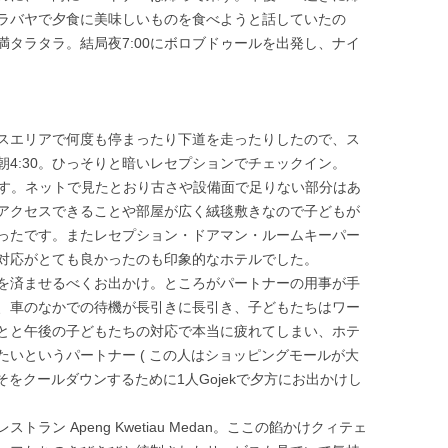
ラバヤで夕食に美味しいものを食べようと話していたの
タラタラ。結局夜7:00にボロブドゥールを出発し、ナイ
スエリアで何度も停まったり下道を走ったりしたので、ス
4:30。ひっそりと暗いレセプションでチェックイン。
す。ネットで見たとおり古さや設備面で足りない部分はあ
アクセスできることや部屋が広く絨毯敷きなので子どもが
ったです。またレセプション・ドアマン・ルームキーパー
対応がとても良かったのも印象的なホテルでした。
を済ませるべくお出かけ。ところがパートナーの用事が手
、車のなかでの待機が長引きに長引き、子どもたちはワー
とと午後の子どもたちの対応で本当に疲れてしまい、ホテ
いというパートナー ( この人はショッピングモールが大
そをクールダウンするために1人Gojekで夕方にお出かけし
ン Apeng Kwetiau Medan。ここの餡かけクィテェ