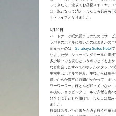
って来たら、速攻でお昼寝スヤスヤ。ス
は、泡となって消え、わたしも長男も不満
トドライブとなりました。
6月20日
パートナーが眠気覚ましのためにサービ
ラバヤのホテルに着いたのはまさかの早朝
泊まったのは、
Surabaya Suites Hotel
で
りましたが、ショッピングモールに直接
多少騒いでも安心という点でとてもよか
など出会ったすべてのホテルスタッフの
午前中はホテルで休み、午後からは用事
違いからか異常に時間がかかってしまい
ワーワーワー。ほとんど眠っていないこ
ル横のショッピングモールで夕飯を食べた
好き ) に子どもを預けて、わたしは脳み
ました。
行先はスラバヤに来たら必ず行く中華系レストラ