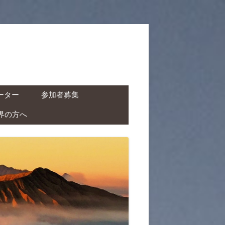
ーター
参加者募集
界の方へ
ャーター ( ドライバー付
タカー )
クチャーター ( ドライバ
レンタルバイク )