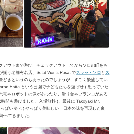
クアウトまで遊び、チェックアウトしてからソロの町をち
有名店、Selat Vien’s Pusat で
スラッ・ソロ
と
ス
昼どきというのもあったのでしょうが、すごく繁盛してい
ekarno Hatta という公園で子どもたちを
遊ばせ ( 思っていた
恐竜やロボットの像があったり、滑り台やブランコがある
遊びました。入場無料 )、最後に Takoyaki Mr.
かいっぱい食べ ( やっぱり美味しい！日本の味を再現した良
に帰ってきました。