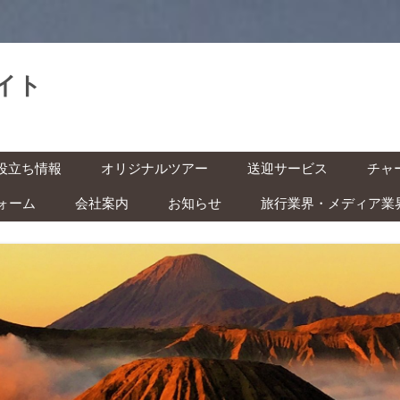
イト
。
コ
役立ち情報
オリジナルツアー
送迎サービス
チャ
ン
テ
ン
ォーム
会社案内
お知らせ
旅行業界・メディア業
基本情報
空港送迎
車チ
ツ
へ
レン
ス
インドネシアの祝日・イベン
キ
の準備 ‐ ビザ・気候・時差 ‐
駅送迎
ッ
ト カレンダー
プ
バイ
安全な旅のために ‐ 治安・衛
都市間送迎
ー付
ITAS(KITAS)をお持ちの方へ
 ‐
学生の方へ
快適な旅のために ‐ トイレ・
風呂・虫対策 ‐
子ども連れの方へ