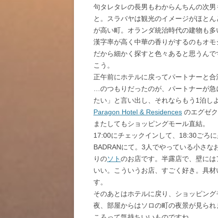
句タレタレの長男もわからんちんの次男
と。スラバヤは観光のイメージがほとん
が高い町。オランダ統治時代の建物も多
漢字率が高く中華の香りがするのもオモ
だから細かく探すと色々あると思うんで
こう。
正午前にホテルに戻ってパートナーと合
…のつもりだったのが、パートナーが急
たい」と言い出し、それならもう1泊し
Paragon Hotel & Residences
のエグゼク
またしてもショッピングモール直結。
17:00にチェックインして、18:30ごろに夕
BADRANにて。3人でやっている小さ
りの
ソト
のお店です。半露店で、壁には
いい。こういうお店、すごく好き。具材
す。
そのあとはホテルに戻り、ショッピング
夜、部屋からはソロの町の夜景が見られ
ころって気持ちいいものですね。