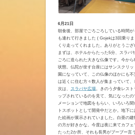
6月21日
朝食後、部屋でごろごろしている時間がも
も連れて行きました ( Gojekは3回
くり走ってくれました。ありがとうございます
まずは、ホテルからたった5分、スラバ
ごろに造られた大きな仏像です。今から
状態。仏陀が坐す台座にはサンスクリッ
園になっていて、この仏像のほかにも不
は近くに住む方々数人が集まっていて、
次は、
スラバヤ広場
。きのう夕食レスト
ップされているのを見て、気になったの
メーションで地図をもらい、いろいろ聞
トスポットとして開発中だとか。地下に
た絵画が展示されていました。白亜の建
の方が好きかな。今度は夜に来てカフェ
たった2か所、それも長男がブーブー言