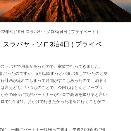
マナーとタブー ‐ 服装・たば
・お酒 ‐
交通機関・行き方
交通機関
22年6月19日 スラバヤ・ソロ3泊4日 ( プライベート )
電気・通信・インターネット
行き方
日 スラバヤ・ソロ3泊4日 ( プライベ
環境
お金のこと ‐ 通貨・両替・チ
プ ‐
がスラバヤで用事があったので、家族で行ってきました。
事だったのですが、5月以降ずっとバタバタしていたのと友
社会のこと ‐ 言語・物価・宗
旅行計画が流れてしまって時間がすこしあったので、泊まり
 ‐
とは言えども、いつものことで、今回もほとんどノープラ
ヤからの帰りに突然パートナーがソロで高速を降りると言い
お土産
ソロで1泊追加。おかげで行きたかった場所に行くことがで
たのに、一向にパートナーは帰って来ず。午後2:00過ぎに帰