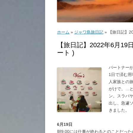
ゴルフ
こ
ホーム
»
ジャワ島旅日記
»
【旅日記】20
【旅日記】2022年6月19
ート )
ッ
パートナー
1日で済む用
人家族との
教
がけで。…
ン。スラバ
出し、急遽
きました。
6月19日
朝9:00には仕事が終わるとのことだっ