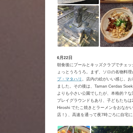
6月22日
朝食後にプールとキッズクラブでチェッ
ょっとうろうろ。まず、ソロの名物料理が揃う老舗
プ・マタハリ
。店内の絵がいい感じ。お
ました。
その後は、Taman Cerdas So
よりも小さい公園でしたが、本格的？な
プレイグラウンドもあり、子どもたちは2時間も
Hiroshi でたこ焼きとラーメンをおな
店！) 、高速を通って夜7時ごろに自宅