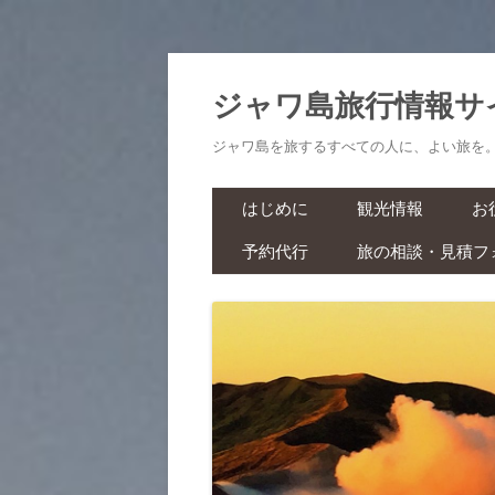
ジャワ島旅行情報サ
ジャワ島を旅するすべての人に、よい旅を
はじめに
観光情報
お
予約代行
旅の相談・見積フ
航空券・鉄道切符
旅
ラーマーヤナ舞踊ショー・ワ
ヤンクリ・イベント・マラソ
生
ン
スパ・マッサージ
お