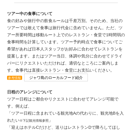
ツアー中の食事について
食の好みや旅行中の飲食ルールは千差万別。そのため、当社の
ツアーでは敢えて食事は旅行代金に含めていません。ただ、ツ
アー所要時間は移動ルート上でのレストラン・食堂で1時間弱の
食事時間を計算しています。ツアー予約時点で食事についてご
希望があれば日本人スタッフがお好みに合わせてレストランを
提案します。またはツアー当日、体調や気分に合わせてドライ
バーにリクエストいただければ、適切なところにご案内しま
す。食事代は直接レストラン・食堂にお支払いください。
ジャワ島のローカルフード紹介
参考情報
日程のアレンジについて
ツアー日程はご都合やリクエストに合わせてアレンジ可能で
す。例えば、
「ツアー日程に含まれている観光地Aの代わりに、観光地Bを入
れたい
」
※下記観光情報参照
「迎えはホテルCだけど、送りはレストランDで降ろしてほし