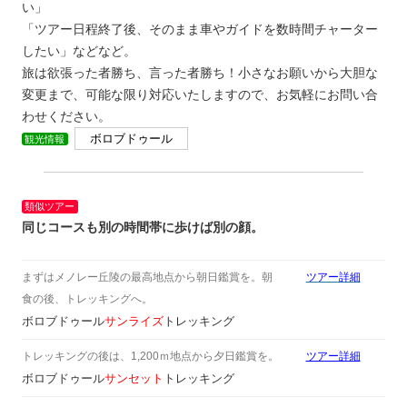
い」
「ツアー日程終了後、そのまま車やガイドを数時間チャーター
したい」などなど。
旅は欲張った者勝ち、言った者勝ち！小さなお願いから大胆な
変更まで、可能な限り対応いたしますので、お気軽にお問い合
わせください。
ボロブドゥール
観光情報
類似ツアー
同じコースも別の時間帯に歩けば別の顔。
まずはメノレー丘陵の最高地点から朝日鑑賞を。朝
ツアー詳細
食の後、トレッキングへ。
ボロブドゥール
サンライズ
トレッキング
トレッキングの後は、1,200ｍ地点から夕日鑑賞を。
ツアー詳細
ボロブドゥール
サンセット
トレッキング