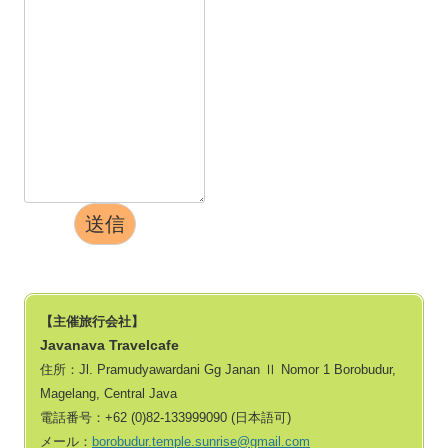
送信
【主催旅行会社】
Javanava Travelcafe
住所：Jl. Pramudyawardani Gg Janan Ⅱ Nomor 1 Borobudur,
Magelang, Central Java
電話番号：+62 (0)82‐133999090 (日本語可)
メール：
borobudur.temple.sunrise@gmail.com