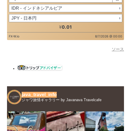
ソース
java_travel_info
ジャワ旅情ギャラリー by Javanava Travelcafe