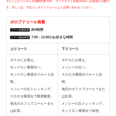
※1 ジョグジャカルタ国際空港(YIA) ・アジスチプト空港(JOG)への送迎も可能で
す。詳しくは、下記コンタクトフォームよりお問い合わせください。
ボロブドゥール発着
約4時間
ツアー所要時間
7:00 ‐ 12:00のお好きな時間
ツアー開始時間
上りコース
下りコース
ホテルにお迎え。
ホテルにお迎え。
モンクロン展望台へ。
メノレーの丘へ。
モンクロン展望台でルート説
スロロヨ展望台でルート説
明。
明。
メノレーの丘トレッキング。
地元のカフェでコーヒーまた
スロロヨ展望台で眺望鑑賞。
は紅茶。
地元のカフェでコーヒーまた
メノレーの丘トレッキング。
は紅茶。
モンクロン展望台で休憩。