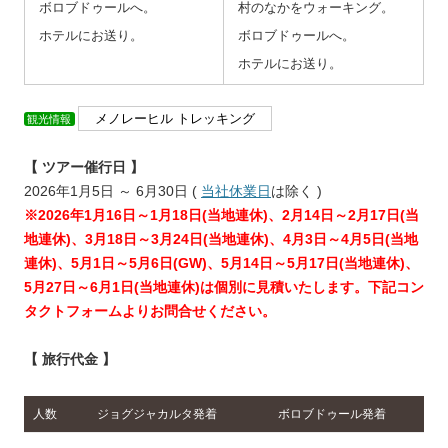
ボロブドゥールへ。
村のなかをウォーキング。
ホテルにお送り。
ボロブドゥールへ。
ホテルにお送り。
メノレーヒル トレッキング
観光情報
ーーー
【 ツアー催行日 】
2026年1月5日 ～ 6月30日 (
当社休業日
は除く )
※2026年1月16日～1月18日(当地連休)、2月14日～2月17日(当
地連休)、3月18日～3月24日(当地連休)、4月3日～4月5日(当地
連休)、5月1日～5月6日(GW)、5月14日～5月17日(当地連休)、
5月27日～6月1日(当地連休)は個別に見積いたします。下記コン
タクトフォームよりお問合せください。
【 旅行代金 】
人数
ジョグジャカルタ発着
ボロブドゥール発着