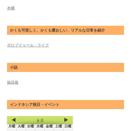
本棚
かくも可笑しく、かくも愛おしい、リアルな日常を紹介
ボロブドゥール・ライフ
小話
旅談義
インドネシア祝日・イベント
８月
月曜
火曜
水曜
木曜
金曜
土曜
日曜