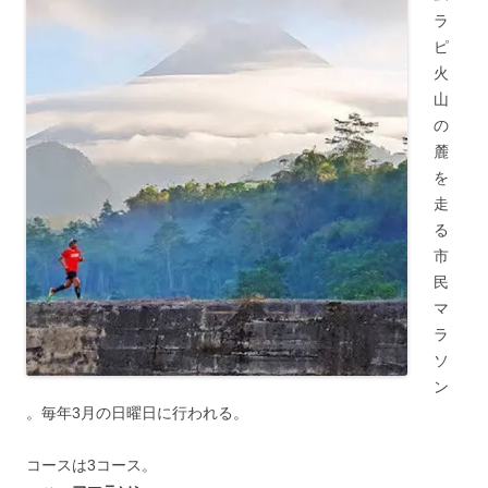
ラ
ピ
火
山
の
麓
を
走
る
市
民
マ
ラ
ソ
ン
。毎年3月の日曜日に行われる。
コースは3コース。