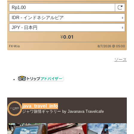
ソース
java_travel_info
ジャワ旅情ギャラリー by Javanava Travelcafe