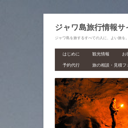
ジャワ島旅行情報サ
ジャワ島を旅するすべての人に、よい旅を
はじめに
観光情報
お
予約代行
旅の相談・見積フ
航空券・鉄道切符
旅
ラーマーヤナ舞踊ショー・ワ
ヤンクリ・イベント・マラソ
生
ン
スパ・マッサージ
お