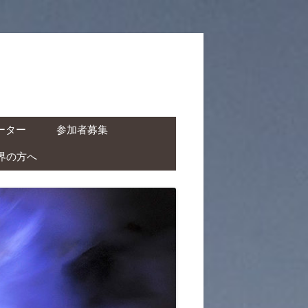
ーター
参加者募集
界の方へ
ャーター ( ドライバー付
タカー )
クチャーター ( ドライバ
レンタルバイク )