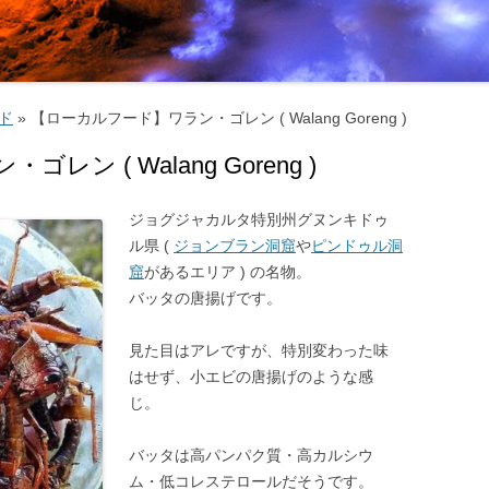
マナーとタブー ‐ 服装・たば
・お酒 ‐
交通機関・行き方
交通機関
ード
»
【ローカルフード】ワラン・ゴレン ( Walang Goreng )
電気・通信・インターネット
行き方
ン ( Walang Goreng )
環境
お金のこと ‐ 通貨・両替・チ
ジョグジャカルタ特別州グヌンキドゥ
ル県 (
ジョンブラン洞窟
や
ピンドゥル洞
プ ‐
窟
があるエリア ) の名物。
社会のこと ‐ 言語・物価・宗
バッタの唐揚げです。
 ‐
見た目はアレですが、特別変わった味
お土産
はせず、小エビの唐揚げのような感
じ。
バッタは高パンパク質・高カルシウ
ム・低コレステロールだそうです。