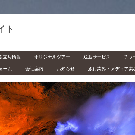
イト
。
コ
役立ち情報
オリジナルツアー
送迎サービス
チャ
ン
テ
ン
ォーム
会社案内
お知らせ
旅行業界・メディア業
基本情報
空港送迎
車チ
ツ
へ
レン
ス
インドネシアの祝日・イベン
キ
の準備 ‐ ビザ・気候・時差 ‐
駅送迎
ッ
ト カレンダー
プ
バイ
安全な旅のために ‐ 治安・衛
都市間送迎
ー付
ITAS(KITAS)をお持ちの方へ
 ‐
学生の方へ
快適な旅のために ‐ トイレ・
風呂・虫対策 ‐
子ども連れの方へ