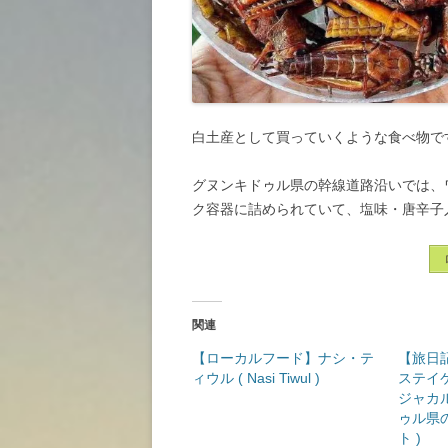
白土産として買っていくような食べ物で
グヌンキドゥル県の幹線道路沿いでは、
ク容器に詰められていて、塩味・唐辛子
関連
【ローカルフード】ナシ・テ
【旅日記
ィウル ( Nasi Tiwul )
ステイ
ジャカ
ゥル県の
ト )