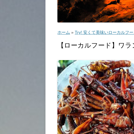
ゴルフ
こ
ホーム
»
Try! 安くて美味いローカルフ
【ローカルフード】ワラン・ゴレ
ッ
教