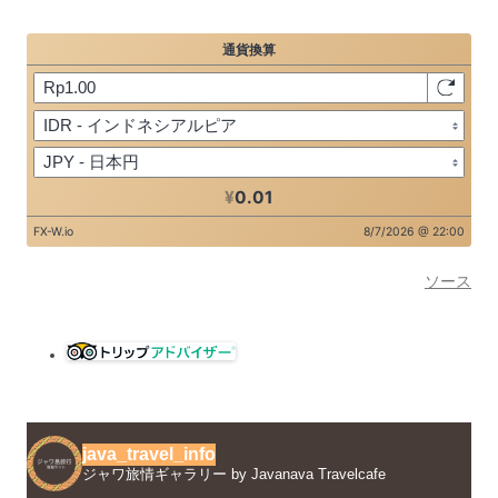
ソース
java_travel_info
ジャワ旅情ギャラリー by Javanava Travelcafe