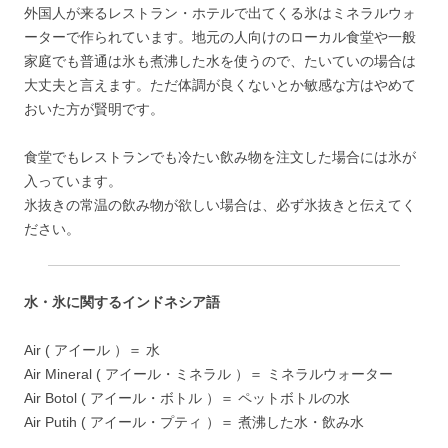
外国人が来るレストラン・ホテルで出てくる氷はミネラルウォ
ーターで作られています。地元の人向けのローカル食堂や一般
家庭でも普通は氷も煮沸した水を使うので、たいていの場合は
大丈夫と言えます。ただ体調が良くないとか敏感な方はやめて
おいた方が賢明です。
食堂でもレストランでも冷たい飲み物を注文した場合には氷が
入っています。
氷抜きの常温の飲み物が欲しい場合は、必ず氷抜きと伝えてく
ださい。
水・氷に関するインドネシア語
Air ( アイール ）＝ 水
Air Mineral ( アイール・ミネラル ）＝ ミネラルウォーター
Air Botol ( アイール・ボトル ）＝ ペットボトルの水
Air Putih ( アイール・プティ ）＝ 煮沸した水・飲み水