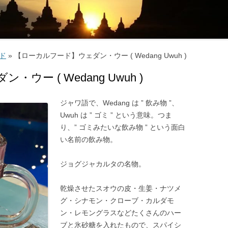
マナーとタブー ‐ 服装・たば
・お酒 ‐
交通機関・行き方
交通機関
ード
»
【ローカルフード】ウェダン・ウー ( Wedang Uwuh )
電気・通信・インターネット
行き方
ー ( Wedang Uwuh )
環境
お金のこと ‐ 通貨・両替・チ
ジャワ語で、Wedang は ” 飲み物 ”、
Uwuh は ” ゴミ ” という意味。つま
プ ‐
り、” ゴミみたいな飲み物 ” という面白
社会のこと ‐ 言語・物価・宗
い名前の飲み物。
 ‐
ジョグジャカルタの名物。
お土産
乾燥させたスオウの皮・生姜・ナツメ
グ・シナモン・クローブ・カルダモ
ン・レモングラスなどたくさんのハー
ブと氷砂糖を入れたもので、スパイシ