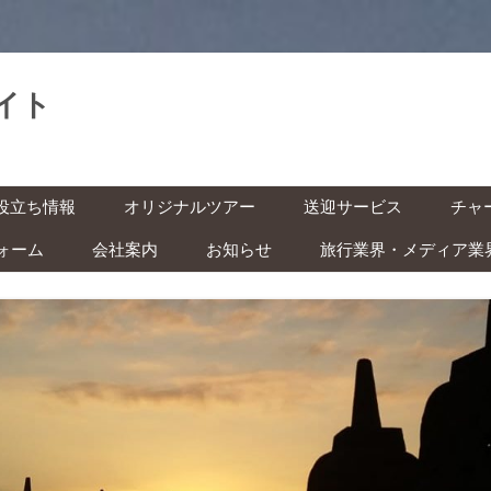
イト
。
コ
役立ち情報
オリジナルツアー
送迎サービス
チャ
ン
テ
ン
ォーム
会社案内
お知らせ
旅行業界・メディア業
基本情報
空港送迎
車チ
ツ
へ
レン
ス
インドネシアの祝日・イベン
キ
の準備 ‐ ビザ・気候・時差 ‐
駅送迎
ッ
ト カレンダー
プ
バイ
安全な旅のために ‐ 治安・衛
都市間送迎
ー付
ITAS(KITAS)をお持ちの方へ
 ‐
学生の方へ
快適な旅のために ‐ トイレ・
風呂・虫対策 ‐
子ども連れの方へ