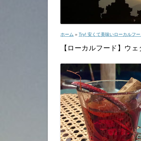
ゴルフ
こ
ホーム
»
Try! 安くて美味いローカルフ
【ローカルフード】ウェダン・ウ
ッ
教