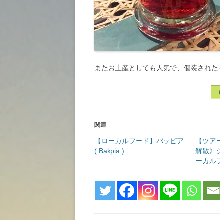
またお土産としても人気で、個装された
関連
【ローカルフード】バッピア
【ツア
( Bakpia )
解散》
ーカル