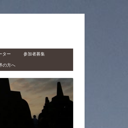
ーター
参加者募集
界の方へ
ャーター ( ドライバー付
タカー )
クチャーター ( ドライバ
レンタルバイク )