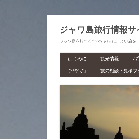
ジャワ島旅行情報サ
ジャワ島を旅するすべての人に、よい旅を
はじめに
観光情報
お
予約代行
旅の相談・見積フ
航空券・鉄道切符
旅
ラーマーヤナ舞踊ショー・ワ
ヤンクリ・イベント・マラソ
生
ン
スパ・マッサージ
お