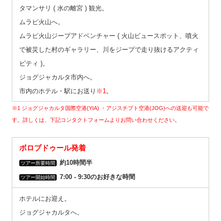
タマンサリ ( 水の離宮 ) 観光。
ムラピ火山へ。
ムラピ火山ジープアドベンチャー ( 火山ビュースポット、噴火
で被災した村のギャラリー、川をジープで走り抜けるアクティ
ビティ )。
ジョグジャカルタ市内へ。
市内のホテル・駅にお送り
※1
。
※1 ジョグジャカルタ国際空港(YIA) ・アジスチプト空港(JOG)への送迎も可能で
す。詳しくは、下記コンタクトフォームよりお問い合わせください。
ボロブドゥール発着
約10時間半
ツアー所要時間
7:00 ‐ 9:30のお好きな時間
ツアー開始時間
ホテルにお迎え。
ジョグジャカルタへ。