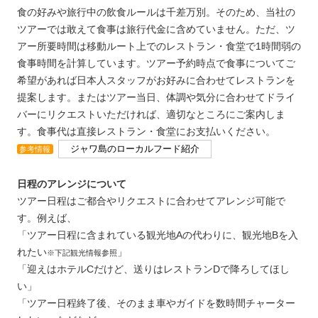
食の好みや旅行中の飲食ルールは千差万別。そのため、当社の
ツアーでは敢えて食事は旅行代金に含めていません。ただ、ツ
アー所要時間は移動ルート上でのレストラン・食堂で1時間弱の
食事時間を計算しています。ツアー予約時点で食事についてご
希望があれば日本人スタッフがお好みに合わせてレストランを
提案します。またはツアー当日、体調や気分に合わせてドライ
バーにリクエストいただければ、適切なところにご案内しま
す。食事代は直接レストラン・食堂にお支払いください。
ジャワ島のローカルフード紹介
参考情報
日程のアレンジについて
ツアー日程はご都合やリクエストに合わせてアレンジ可能で
す。例えば、
「ツアー日程に含まれている観光地Aの代わりに、観光地Bを入
れたい
」
※下記観光情報参照
「迎えはホテルCだけど、送りはレストランDで降ろしてほし
い」
「ツアー日程終了後、そのまま車やガイドを数時間チャーター