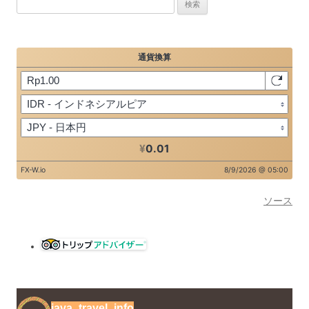
検
索:
ソース
java_travel_info